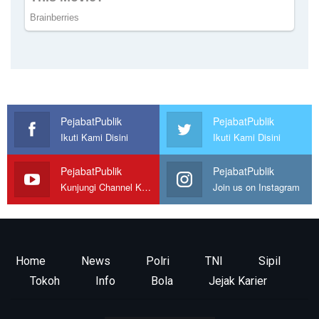
PejabatPublik
PejabatPublik
Ikuti Kami Disini
Ikuti Kami Disini
PejabatPublik
PejabatPublik
Kunjungi Channel Kami
Join us on Instagram
Home
News
Polri
TNI
Sipil
Tokoh
Info
Bola
Jejak Karier