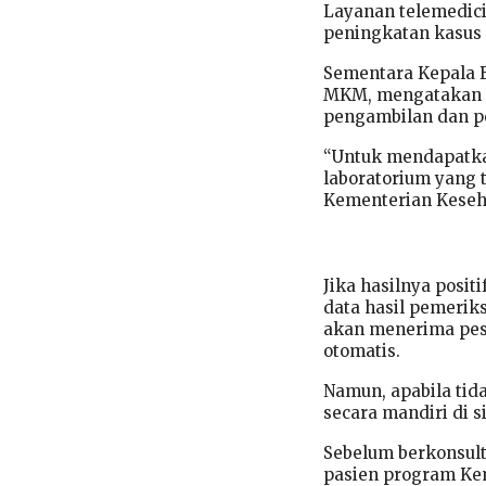
Layanan telemedic
peningkatan kasus
Sementara Kepala 
MKM, mengatakan la
pengambilan dan pe
“Untuk mendapatkan
laboratorium yang t
Kementerian Keseha
Jika hasilnya posit
data hasil pemerik
akan menerima pes
otomatis.
Namun, apabila ti
secara mandiri di s
Sebelum berkonsult
pasien program Ke