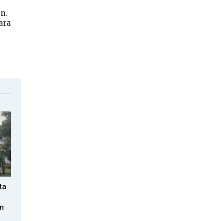
n.
ara
ta
en