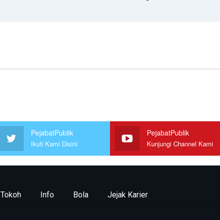
PejabatPublik
PejabatPublik
Ikuti Kami Disini
Kunjungi Channel Kami
Tokoh
Info
Bola
Jejak Karier