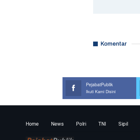
Komentar
PejabatPublik
Ikuti Kami Disini
Home
News
Polri
TNI
Sipil