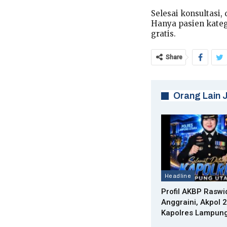
Selesai konsultasi,
Hanya pasien kateg
gratis.
Share
Orang Lain 
Headline
Profil AKBP Raswid
Anggraini, Akpol 
Kapolres Lampung