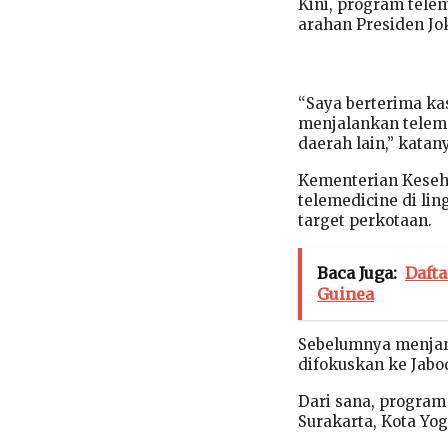
Kini, program telem
arahan Presiden Jo
“Saya berterima ka
menjalankan telemed
daerah lain,” katan
Kementerian Keseh
telemedicine di li
target perkotaan.
Baca Juga:
Daft
Guinea
Sebelumnya menjan
difokuskan ke Jabo
Dari sana, program
Surakarta, Kota Yo