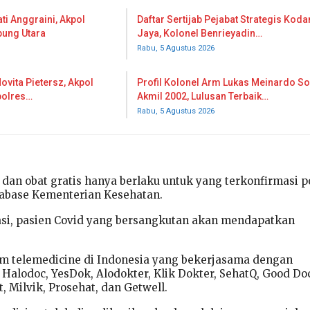
ti Anggraini, Akpol
Daftar Sertijab Pejabat Strategis Kod
pung Utara
Jaya, Kolonel Benrieyadin…
Rabu, 5 Agustus 2026
ovita Pietersz, Akpol
Profil Kolonel Arm Lukas Meinardo So
polres…
Akmil 2002, Lulusan Terbaik…
Rabu, 5 Agustus 2026
dan obat gratis hanya berlaku untuk yang terkonfirmasi po
atabase Kementerian Kesehatan.
asi, pasien Covid yang bersangkutan akan mendapatkan
.
rm telemedicine di Indonesia yang bekerjasama dengan
Halodoc, YesDok, Alodokter, Klik Dokter, SehatQ, Good Doc
t, Milvik, Prosehat, dan Getwell.