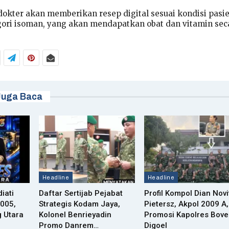
 dokter akan memberikan resep digital sesuai kondisi pasie
ori isoman, yang akan mendapatkan obat dan vitamin sec
Juga Baca
Headline
Headline
iati
Daftar Sertijab Pejabat
Profil Kompol Dian Novi
2005,
Strategis Kodam Jaya,
Pietersz, Akpol 2009 A,
 Utara
Kolonel Benrieyadin
Promosi Kapolres Bov
Promo Danrem…
Digoel