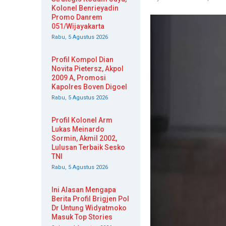
Kolonel Benrieyadin
Promo Danrem
051/Wijayakarta
Rabu, 5 Agustus 2026
Profil Kompol Dian
Novita Pietersz, Akpol
2009 A, Promosi
Kapolres Boven Digoel
Rabu, 5 Agustus 2026
Profil Kolonel Arm
Lukas Meinardo
Sormin, Akmil 2002,
Lulusan Terbaik Sesko
TNI
Rabu, 5 Agustus 2026
Ini Alasan Mengapa
Berita Profil Brigjen Pol
Dr Untung Widyatmoko
Masuk Top Stories