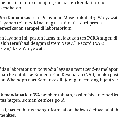
ine masih mampu menjangkau pasien kendati terjadi
 kesehatan.
Biro Komunikasi dan Pelayanan Masyarakat, drg Widyawat
yanan telemedicine ini gratis dimulai dari proses
meriksaan sampel di laboratorium.
 layanan ini, pasien harus melakukan tes PCR/Antigen di
elah terafiliasi dengan sistem New All Record (NAR)
tan,” kata Widyawati.
if dan laboratorium penyedia layanan test Covid-19 melapo
saan ke database Kementerian Kesehatan (NAR), maka pas
an Whatsapp dari Kemenkes RI (dengan centang hijau) se
dak mendapatkan WA pemberitahuan, pasien bisa memeriks
itus https://isoman.kemkes.go.id.
asi, pasien harus menginformasikan bahwa dirinya adala
menkes.