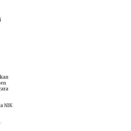
i
rkan
ien
cara
a NIK
h