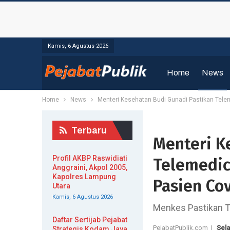
Kamis, 6 Agustus 2026
Home
News
Home
News
Menteri Kesehatan Budi Gunadi Pastikan Tele
Terbaru
Menteri K
Profil AKBP Raswidiati
Telemedic
Anggraini, Akpol 2005,
Kapolres Lampung
Pasien Co
Utara
Kamis, 6 Agustus 2026
Menkes Pastikan T
Daftar Sertijab Pejabat
PejabatPublik.com |
Sela
Strategis Kodam Jaya,