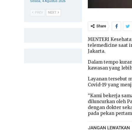
Selasa, 4 Agustus 2026
PREV
NEXT
Share
MENTERI Kesehatan
telemedicine saat i
Jakarta.
Dalam tempo kurang
kawasan yang lebih 
Layanan tersebut m
Covid-19 yang menja
“Kami bekerja sama
diluncurkan oleh P
dengan dokter seka
pada pekan pertama
JANGAN LEWATKAN