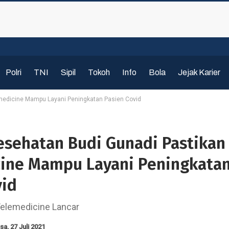
Polri
TNI
Sipil
Tokoh
Info
Bola
Jejak Karier
medicine Mampu Layani Peningkatan Pasien Covid
esehatan Budi Gunadi Pastikan
ine Mampu Layani Peningkata
vid
elemedicine Lancar
sa, 27 Juli 2021