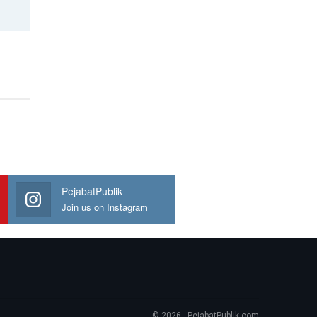
PejabatPublik
Join us on Instagram
© 2026 - PejabatPublik.com