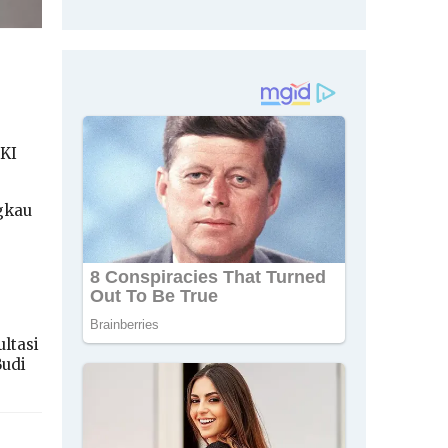
DKI
gkau
ltasi
Budi