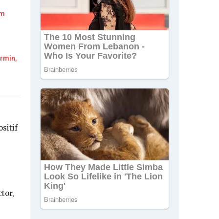
am
rmin,
sitif
tor,