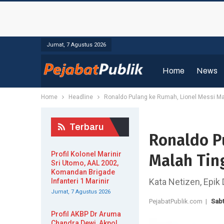
Jumat, 7 Agustus 2026
Home
News
Home
Headline
Ronaldo Pulang ke Rumah, Lionel Messi M
Terbaru
Ronaldo P
Profil Kolonel Marinir
Malah Tin
Sri Utomo, AAL 2002,
Komandan Brigade
Kata Netizen, Epik
Infanteri 1 Marinir
Jumat, 7 Agustus 2026
PejabatPublik.com |
Sabt
Profil AKBP Dr Aruma
Chandra Dewi, Akpol