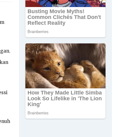
am
ngan.
lkan
essi
penuh