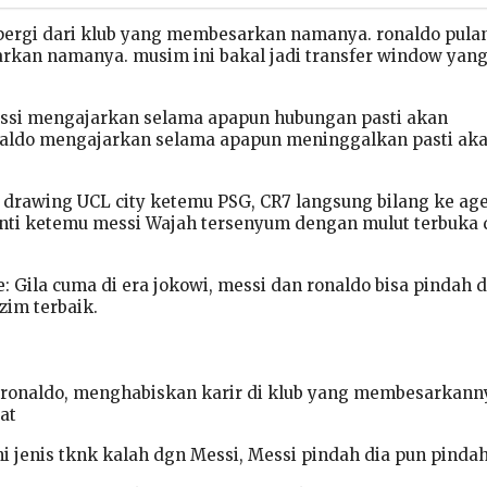
pergi dari klub yang membesarkan namanya. ronaldo pula
kan namanya. musim ini bakal jadi transfer window yan
essi mengajarkan selama apapun hubungan pasti akan
aldo mengajarkan selama apapun meninggalkan pasti ak
 drawing UCL city ketemu PSG, CR7 langsung bilang ke age
anti ketemu messi Wajah tersenyum dengan mulut terbuka
Gila cuma di era jokowi, messi dan ronaldo bisa pindah d
im terbaik.
ct ronaldo, menghabiskan karir di klub yang membesarkann
oat
i jenis tknk kalah dgn Messi, Messi pindah dia pun pindah