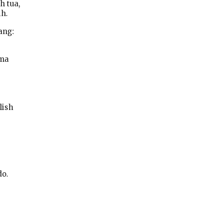
h tua,
ih.
ang:
ama
lish
do.