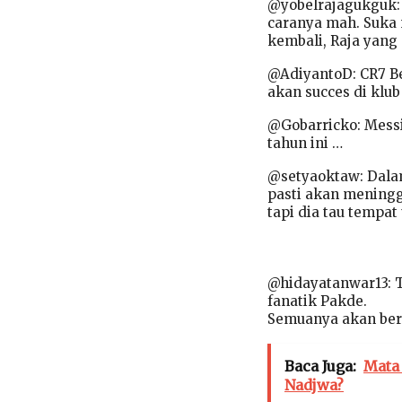
@yobelrajagukguk: b
caranya mah. Suka 
kembali, Raja yan
@AdiyantoD: CR7 Be
akan succes di klub
@Gobarricko: Messi
tahun ini …
@setyaoktaw: Dalam 
pasti akan mening
tapi dia tau tempat
@hidayatanwar13: T
fanatik Pakde.
Semuanya akan beru
Baca Juga:
Mata
Nadjwa?