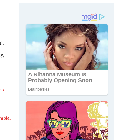
d.
y,
as
ombia,