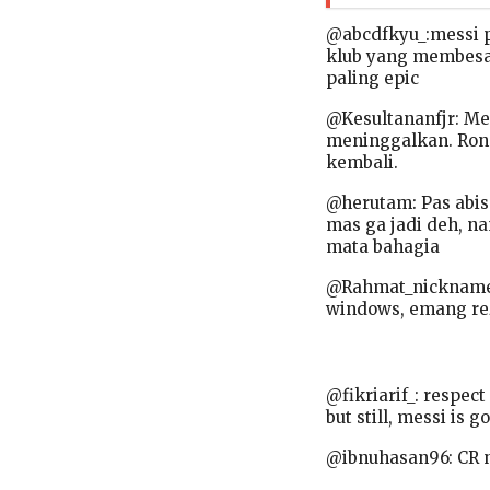
@abcdfkyu_:messi 
klub yang membesar
paling epic
@Kesultananfjr: M
meninggalkan. Ron
kembali.
@herutam: Pas abis
mas ga jadi deh, n
mata bahagia
@Rahmat_nickname: 
windows, emang rez
@fikriarif_: respe
but still, messi is g
@ibnuhasan96: CR n