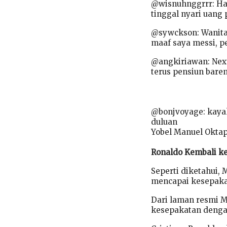
@wisnuhnggrrr: Har
tinggal nyari uang 
@sywckson: Wanita: 
maaf saya messi, p
@angkiriawan: Next
terus pensiun bareng
@bonjvoyage: kayak
duluan
Yobel Manuel Okta
Ronaldo Kembali k
Seperti diketahui
mencapai kesepakat
Dari laman resmi Ma
kesepakatan dengan