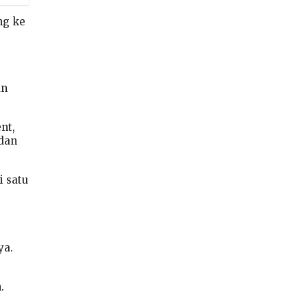
ng ke
g
an
nt,
 dan
i satu
ya.
.