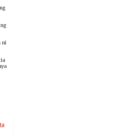
ang
ang
 ni
tia
nya
ta