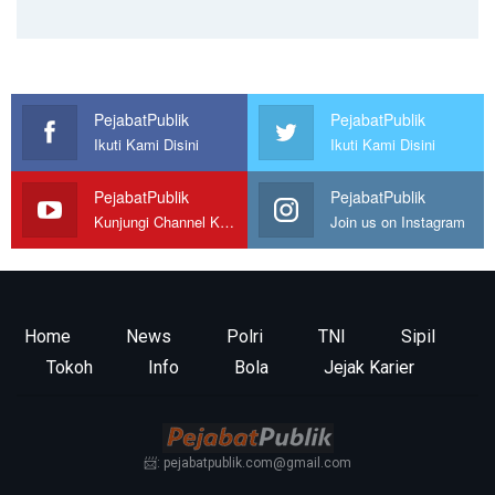
PejabatPublik
PejabatPublik
Ikuti Kami Disini
Ikuti Kami Disini
PejabatPublik
PejabatPublik
Kunjungi Channel Kami
Join us on Instagram
Home
News
Polri
TNI
Sipil
Tokoh
Info
Bola
Jejak Karier
📨: pejabatpublik.com@gmail.com