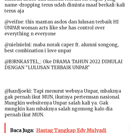
name-dropping terus udah diminta maaf berkali-kali
terus aja
@veifne: this mantan asdos dan lulusan terbaik HI
UNPAR woman acts like she has control over
everything n everyone
@nielnielni: maba norak caper ft. alumni songong,
best combination i love unpar
@B3RNKASTEL_: Oke DRAMA TAHUN 2022 DIMULAI
DENGAN “LULUSAN TERBAIK UNPAR”
@hazdjoeki: Tapi menurut webnya Unpar, mbaknya
gak pernah ikut MUN, ikutnya pertemuan nasional.
Mungkin websitenya Unpar salah kali ya. Gak
mungkin kan mbaknya salah ngomong kalo dia
pernah ikut MUN.
Baca Juga:
Hastag Tangkap Edy Mulyadi