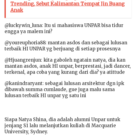
Trending, Sebut Kalimantan Tempat Jin Buang
Anak
@luckywin_luna: Itu si mahasiswa UNPAR bisa tidur
engga ya malem ini?
@youreuphoria88: mantan asdos dan sebagai lulusan
terbaik HI UNPAR yg berjuang di setiap prosesnya
@Hjuangrenjun: kita gaboleh ngatain natya, dia kan
mantan asdos, anak HI unpar, berprestasi, jadi dancer,
terkenal, apa coba yang kurang dari dia? ya atittude
@kanindraryant: sebagai lulusan arsitektur dgn ipk
dibawah summa cumlaude, gue juga malu sama
lulusan terbaik HI unpar yg satu ini
Siapa Natya Shina, dia adalah alumni Unpar untuk
jenjang S1 lalu melanjutkan kuliah di Macquarie
University, Sydney.