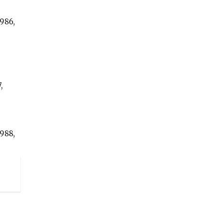
1986,
,
988,