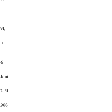
91,
un
56
Akmil
2, 51
1988,