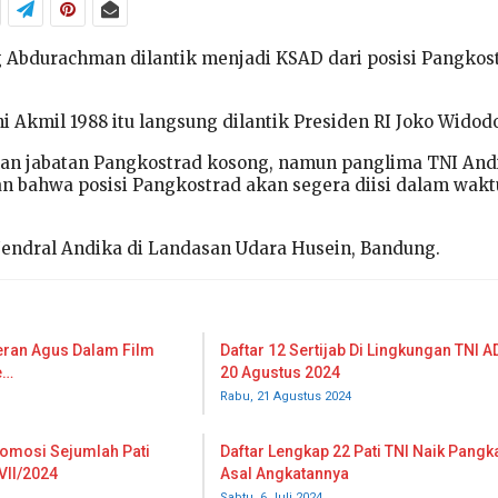
 Abdurachman dilantik menjadi KSAD dari posisi Pangkos
 Akmil 1988 itu langsung dilantik Presiden RI Joko Widod
lan jabatan Pangkostrad kosong, namun panglima TNI And
 bahwa posisi Pangkostrad akan segera diisi dalam wakt
 Jendral Andika di Landasan Udara Husein, Bandung.
emeran Agus Dalam Film
Daftar 12 Sertijab Di Lingkungan TNI A
e…
20 Agustus 2024
Rabu, 21 Agustus 2024
romosi Sejumlah Pati
Daftar Lengkap 22 Pati TNI Naik Pangk
VII/2024
Asal Angkatannya
Sabtu, 6 Juli 2024