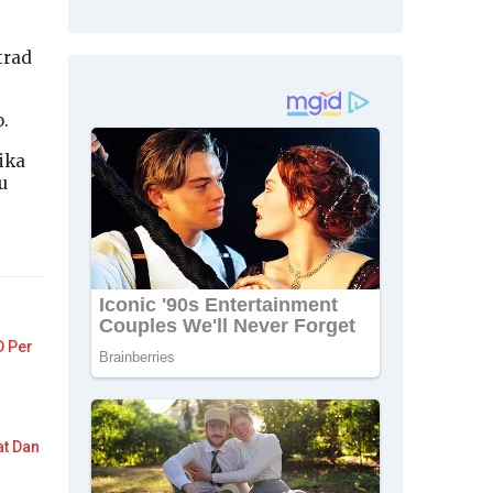
trad
o.
ika
u
D Per
at Dan