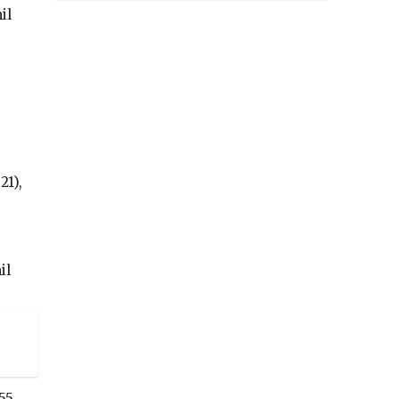
il
21),
il
55