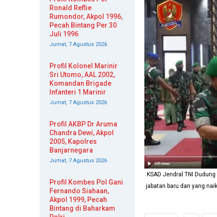
Ronald Reflie
Rumondor, Akpol 1996,
Pecah Bintang Per 30
Juli 1996
Jumat, 7 Agustus 2026
Profil Kolonel Marinir
Sri Utomo, AAL 2002,
Komandan Brigade
Infanteri 1 Marinir
Jumat, 7 Agustus 2026
Profil AKBP Dr Aruma
Chandra Dewi, Akpol
2005, Kapolres
Banjarnegara
Jumat, 7 Agustus 2026
KSAD Jendral TNI Dudung
Profil Kombes Pol Gani
jabatan baru dan yang naik
Fernando Siahaan,
Akpol 1999, Pecah
Bintang di Baharkam