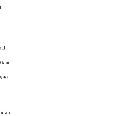
l
mil
 Akmil
1990,
hiran