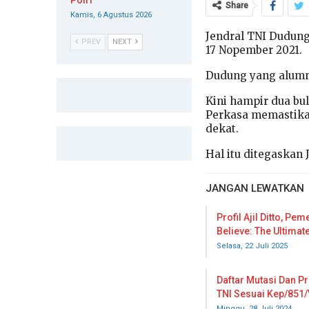
Polri
Share
Kamis, 6 Agustus 2026
Jendral TNI Dudung
PREV
NEXT
17 Nopember 2021.
Dudung yang alumni
Kini hampir dua bu
Perkasa memastikan
dekat.
Hal itu ditegaskan
JANGAN LEWATKAN
Profil Ajil Ditto, P
Believe: The Ultimat
Selasa, 22 Juli 2025
Daftar Mutasi Dan P
TNI Sesuai Kep/851/
Minggu, 28 Juli 2024