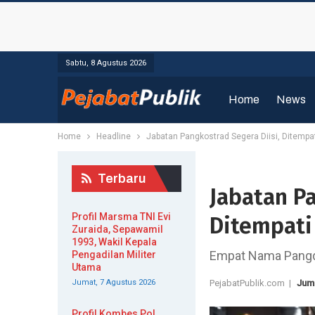
Sabtu, 8 Agustus 2026
Home
News
Home
Headline
Jabatan Pangkostrad Segera Diisi, Ditempa
Terbaru
Jabatan Pa
Profil Marsma TNI Evi
Ditempati
Zuraida, Sepawamil
1993, Wakil Kepala
Empat Nama Pangda
Pengadilan Militer
Utama
Jumat, 7 Agustus 2026
PejabatPublik.com |
Juma
Profil Kombes Pol