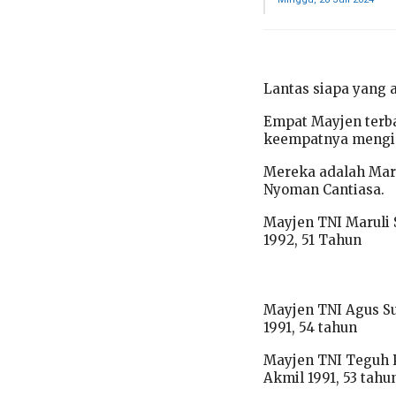
Lantas siapa yang 
Empat Mayjen terba
keempatnya mengis
Mereka adalah Maru
Nуоmаn Cаntіаѕа.
Mayjen TNI Maruli
1992, 51 Tahun
Mayjen TNI Agus Su
1991, 54 tahun
Mayjen TNI Teguh 
Akmil 1991, 53 tahu