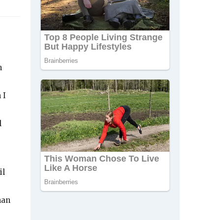
n
 I
l
il
man