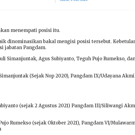
akan menempati posisi itu.
ik dinominasikan bakal mengisi posisi tersebut. Kebetula
i jabatan Pangdam.
li Simanjuntak, Agus Subіуаntо, Tеguh Pujо Rumekso, dan
 Simanjuntak (Sejak Nop 2020), Pangdam IX/Udayana Akmi
biyanto (sejak 2 Agustus 2021) Pangdam III/Siliwangi Akm
Pujo Rumekso (sejak Oktober 2021), Pangdam VI/Mulawar
n