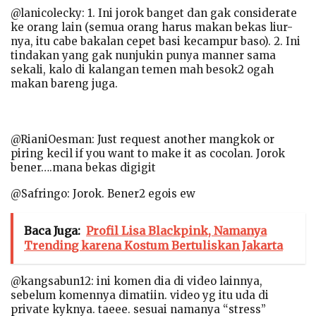
@lanicolecky: 1. Ini jorok banget dan gak considerate
ke orang lain (semua orang harus makan bekas liur-
nya, itu cabe bakalan cepet basi kecampur baso). 2. Ini
tindakan yang gak nunjukin punya manner sama
sekali, kalo di kalangan temen mah besok2 ogah
makan bareng juga.
@RianiOesman: Just request another mangkok or
piring kecil if you want to make it as cocolan. Jorok
bener….mana bekas digigit
@Safringo: Jorok. Bener2 egois ew
Baca Juga:
Profil Lisa Blackpink, Namanya
Trending karena Kostum Bertuliskan Jakarta
@kangsabun12: ini komen dia di video lainnya,
sebelum komennya dimatiin. video yg itu uda di
private kyknya. taeee. sesuai namanya “stress”