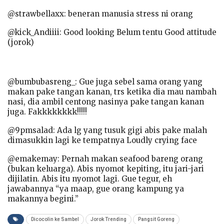
@strawbellaxx: beneran manusia stress ni orang
@kick_Andiiii: Good looking Belum tentu Good attitude
(jorok)
@bumbubasreng_: Gue juga sebel sama orang yang
makan pake tangan kanan, trs ketika dia mau nambah
nasi, dia ambil centong nasinya pake tangan kanan
juga. Fakkkkkkkk!!!!!
@9pmsalad: Ada lg yang tusuk gigi abis pake malah
dimasukkin lagi ke tempatnya Loudly crying face
@emakemay: Pernah makan seafood bareng orang
(bukan keluarga). Abis nyomot kepiting, itu jari-jari
dijilatin. Abis itu nyomot lagi. Gue tegur, eh
jawabannya “ya maap, gue orang kampung ya
makannya begini.”
Dicocolin ke Sambel
Jorok Trending
Pangsit Goreng