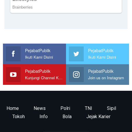
PejabatPublik
PejabatPublik
Ikuti Kami Disini
Ikuti Kami Disini
PejabatPublik
PejabatPublik
Kunjungi Channel Kami
Join us on Instagram
Home
News
Polri
TNI
Sipil
Tokoh
Info
Bola
Jejak Karier