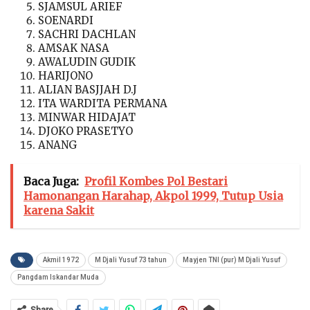
SJAMSUL ARIEF
SOENARDI
SACHRI DACHLAN
AMSAK NASA
AWALUDIN GUDIK
HARIJONO
ALIAN BASJJAH D.J
ITA WARDITA PERMANA
MINWAR HIDAJAT
DJOKO PRASETYO
ANANG
Baca Juga:
Profil Kombes Pol Bestari
Hamonangan Harahap, Akpol 1999, Tutup Usia
karena Sakit
Akmil 1972
M Djali Yusuf 73 tahun
Mayjen TNI (pur) M Djali Yusuf
Pangdam Iskandar Muda
Share