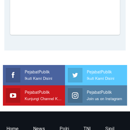
PejabatPublik
PejabatPublik
Ikuti Kami Disini
Ikuti Kami Disini
PejabatPublik
PejabatPublik
Kunjungi Channel Kami
Join us on Instagram
Home
News
Polri
TNI
Sipil