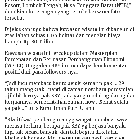
Resort, Lombok Tengah, Nusa Tenggara Barat (NTB),”
demikian keterangan yang tertulis bersama foto
tersebut.
Dijelaskan juga bahwa kawasan wisata ini dibangun di
atas lahan seluas 1.175 hektar dan menelan biaya
hampir Rp. 30 Triliun.
Kawasan wisata ini tercakup dalam Masterplan
Percepatan dan Perluasan Pembangunan Ekonomi
(MP3EI). Unggahan SBY itu mendapatkan komentar
positif dari para followers-nya.
“Jadi lucu membaca berita sejak kemarin pak ….29
tahun mangkrak ..nanti di zaman now baru peresmian
…jihihii lucu ya pak SBY , ada yang modal ngaku ngaku
kerjaannya pemerintahan zaman now …Sehat selalu
ya pak ..,” tulis Nurul Iman Putri Utami.
“Klarifikasi pembangunan yg sangat membuat saya
merasa terharu, betapa pak SBY yg berjasa banyak,
tapi tak bicara banyak, dan tak begitu diketahui
khalayak banyak, kini mengungkap hasil karya yg