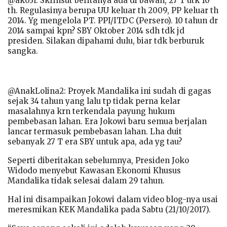
@ak03l: Skrinsut beritanya ada di bawah, 27 T utk 10
th. Regulasinya berupa UU keluar th 2009, PP keluar th
2014. Yg mengelola PT. PPI/ITDC (Persero). 10 tahun dr
2014 sampai kpn? SBY Oktober 2014 sdh tdk jd
presiden. Silakan dipahami dulu, biar tdk berburuk
sangka.
@AnakLolina2: Proyek Mandalika ini sudah di gagas
sejak 34 tahun yang lalu tp tidak perna kelar
masalahnya krn terkendala payung hukum
pembebasan lahan. Era Jokowi baru semua berjalan
lancar termasuk pembebasan lahan. Lha duit
sebanyak 27 T era SBY untuk apa, ada yg tau?
Seperti diberitakan sebelumnya, Presiden Joko
Widodo menyebut Kawasan Ekonomi Khusus
Mandalika tidak selesai dalam 29 tahun.
Hal ini disampaikan Jokowi dalam video blog-nya usai
meresmikan KEK Mandalika pada Sabtu (21/10/2017).