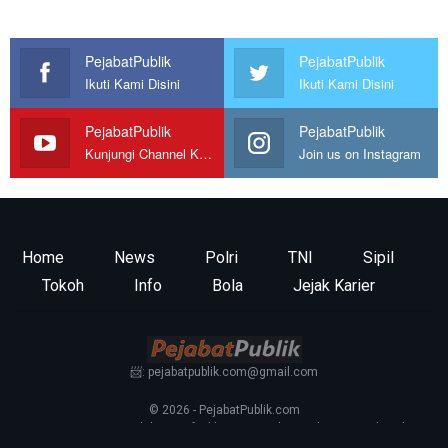
PejabatPublik
PejabatPublik
Ikuti Kami Disini
Ikuti Kami Disini
PejabatPublik
PejabatPublik
Kunjungi Channel Kami
Join us on Instagram
Home
News
Polri
TNI
Sipil
Tokoh
Info
Bola
Jejak Karier
📨: pejabatpublik.com@gmail.com
© 2026 - PejabatPublik.com
Tentang Kami
—
Redaksi
—
Info Iklan
—
Kontak
—
Pedoman Media Siber