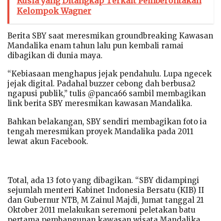
Rusia yang Ditangkap Terkait Pemberontakan
Kelompok Wagner
Berita SBY saat meresmikan groundbreaking Kawasan
Mandalika enam tahun lalu pun kembali ramai
dibagikan di dunia maya.
“Kebiasaan menghapus jejak pendahulu. Lupa ngecek
jejak digital. Padahal buzzer cebong dah berbusa2
ngapusi publik,” tulis @panca66 sambil membagikan
link berita SBY meresmikan kawasan Mandalika.
Bahkan belakangan, SBY sendiri membagikan foto ia
tengah meresmikan proyek Mandalika pada 2011
lewat akun Facebook.
Total, ada 13 foto yang dibagikan. “SBY didampingi
sejumlah menteri Kabinet Indonesia Bersatu (KIB) II
dan Gubernur NTB, M Zainul Majdi, Jumat tanggal 21
Oktober 2011 melakukan seremoni peletakan batu
pertama pembangunan kawasan wisata Mandalika