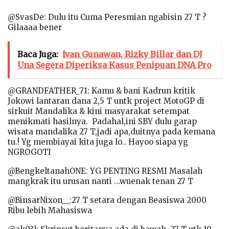
@SvasDe: Dulu itu Cuma Peresmian ngabisin 27 T ?
Gilaaaa bener
Baca Juga:
Ivan Gunawan, Rizky Billar dan DJ
Una Segera Diperiksa Kasus Penipuan DNA Pro
@GRANDFATHER_71: Kamu & bani Kadrun kritik
Jokowi lantaran dana 2,5 T untk project MotoGP di
sirkuit Mandalika & kini masyarakat setempat
menikmati hasilnya. Padahal,ini SBY dulu garap
wisata mandalika 27 T,jadi apa,duitnya pada kemana
tu.! Yg membiayai kita juga lo.. Hayoo siapa yg
NGROGOTI
@BengkeltanahONE: YG PENTING RESMI Masalah
mangkrak itu urusan nanti …wuenak tenan 27 T
@BinsarNixon__:27 T setara dengan Beasiswa 2000
Ribu lebih Mahasiswa