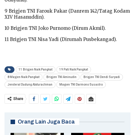
9 Brigjen TNI Farouk Pakar (Danrem 142/Tatag Kodam
XIV Hasanuddin).
10 Brigjen TNI Joko Purnomo (Dirum Akmil).
11 Brigjen TNI Nisa Yadi (Dirumah Pusbekangad).
11 Brigjen Naik Pangkat
19 Pati Naik Pangkat
8 Mayjen Naik Pangkat
Brigjen TNI Aminudin
Brigjen TNI Dendi Suryadi
Jenderal Dudung Abdurachman
Mayjen TNI Darmono Susastro
Share
Orang Lain Juga Baca