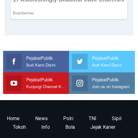
PejabatPublik
PejabatPublik
Ikuti Kami Disini
Ikuti Kami Disini
PejabatPublik
PejabatPublik
Kunjungi Channel Kami
Join us on Instagram
Home
News
Polri
TNI
Sipil
Tokoh
Info
Bola
Jejak Karier