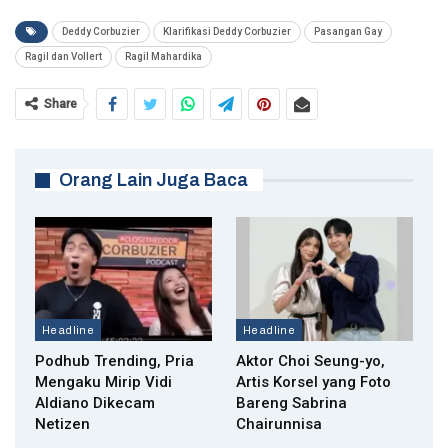
Deddy Corbuzier
Klarifikasi Deddy Corbuzier
Pasangan Gay
Ragil dan Vollert
Ragil Mahardika
Share
Orang Lain Juga Baca
Headline
Headline
Podhub Trending, Pria
Aktor Choi Seung-yo,
Mengaku Mirip Vidi
Artis Korsel yang Foto
Aldiano Dikecam
Bareng Sabrina
Netizen
Chairunnisa