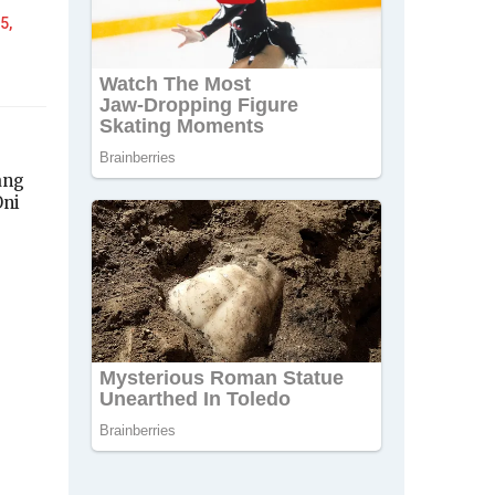
5,
ang
Oni