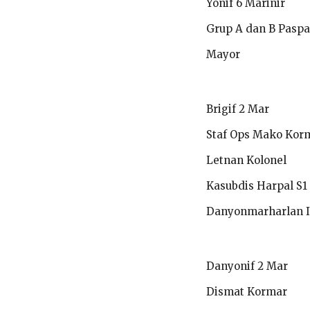
Yonif 6 Marinir
Grup A dan B Pasp
Mayor
Brigif 2 Mar
Staf Ops Mako Kor
Letnan Kolonel
Kasubdis Harpal S1
Danyonmarharlan I
Danyonif 2 Mar
Dismat Kormar