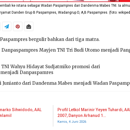
 kembali ke istana sebagai Wadan Paspampres dari Dandenma Mabes TNI. Ia almu
jamat Danden Grup B Paspampres, Wadangrup D, A,B Paspampres. (foto: wikiped
 Paspampres bergulir bahkan dari tiga matra.
si Danpaspampres Mayjen TNI Tri Budi Utomo menjadi Pa
n TNI Wahyu Hidayat Sudjatmiko promosi dari
menjadi Danpaspamres
ni Junianto dari Dandenma Mabes menjadi Wadan Paspamp
inarko Sihwidodo, AAL
Profil Letkol Marinir Yeyen Tuhardi, AA
nlamil
2007, Danyon Arhanud 1…
Kamis, 4 Juni 2026