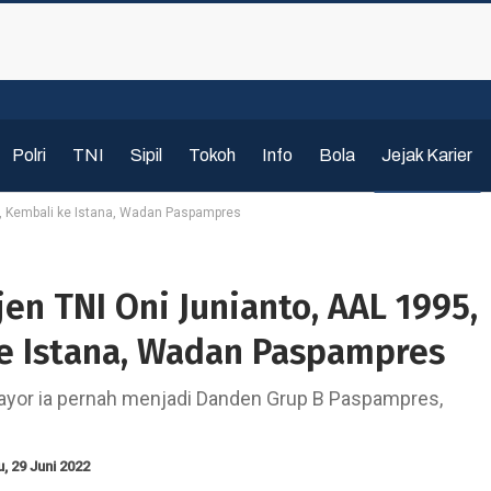
Polri
TNI
Sipil
Tokoh
Info
Bola
Jejak Karier
95, Kembali ke Istana, Wadan Paspampres
gjen TNI Oni Junianto, AAL 1995,
e Istana, Wadan Paspampres
ayor ia pernah menjadi Danden Grup B Paspampres,
, 29 Juni 2022