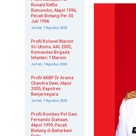
Ronald Reflie
Rumondor, Akpol 1996,
Pecah Bintang Per 30
Juli 1996
Jumat, 7 Agustus 2026
Profil Kolonel Marinir
Sri Utomo, AAL 2002,
Komandan Brigade
Infanteri 1 Marinir
Jumat, 7 Agustus 2026
Profil AKBP Dr Aruma
Chandra Dewi, Akpol
2005, Kapolres
Banjarnegara
Jumat, 7 Agustus 2026
Profil Kombes Pol Gani
Fernando Siahaan,
Akpol 1999, Pecah
Bintang di Baharkam