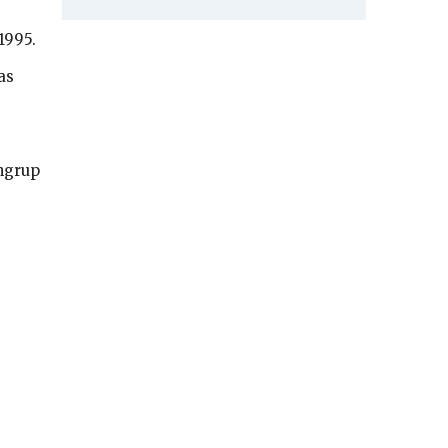
1995.
as
ngrup