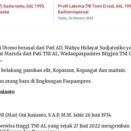
P) Sadarianto, AAL 1995,
Profil Laksma TNI Tomi Erizal, AAL 199
aska
Kadisminpersal
Sabtu, 25 Oktober 2025
i Utomo berasal dari Pati AD, Wahyu Hidayat Sudjatmiko y
r Marsda dari Pati TNI AL, Wadanpaspamres Brigjen TNI 
L.
 belakang pasukan elit, Kopassus, Kopasgat dan marinir.
n orang baru di lingkungan Paspampres.
unianto
I (Mar) Oni Junianto, S.A.P, M.M. lahir 26 Juni 1974.
perwira tinggi TNI-AL yang sejak 27 Juni 2022 mengemban