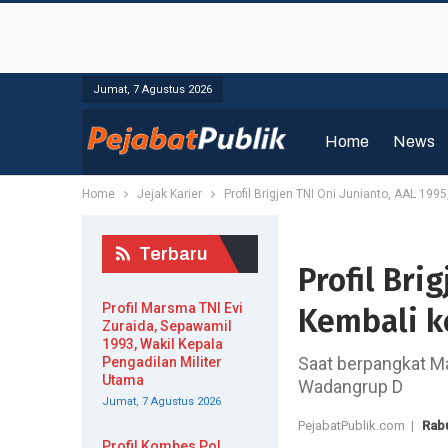
Jumat, 7 Agustus 2026
Home
News
Home
Jejak Karier
Profil Brigjen TNI Oni Junianto, AAL 19
Terbaru
Profil Bri
Profil Marsma TNI Evi
Kembali k
Zuraida, Sepawamil
1993, Wakil Kepala
Saat berpangkat M
Pengadilan Militer
Utama
Wadangrup D
Jumat, 7 Agustus 2026
PejabatPublik.com |
Rabu
Profil Kombes Pol