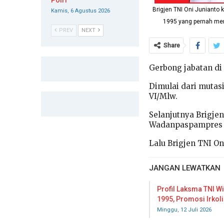
Polri
Brigjen TNI Oni Junianto
Kamis, 6 Agustus 2026
1995 yang pernah men
PREV
NEXT
Share
Gerbong jabatan di
Dimulai dari muta
VI/Mlw.
Selanjutnya Brigje
Wadanpaspampres 
Lalu Brigjen TNI O
JANGAN LEWATKAN
Profil Laksma TNI W
1995, Promosi Irkoli
Minggu, 12 Juli 2026