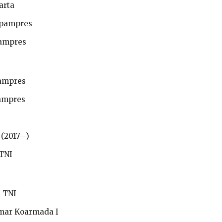
arta
spampres
ampres
ampres
ampres
 (2017—)
TNI
 TNI
tmar Koarmada I