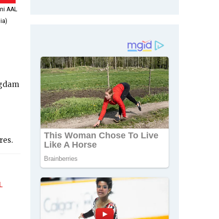
ni AAL
ia)
ngdam
res.
L