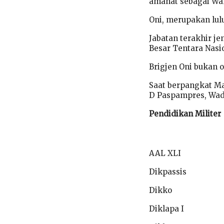
amanat sebagai Wa
Oni, merupakan lul
Jabatan terakhir j
Besar Tentara Nasi
Brigjen Oni bukan 
Saat berpangkat M
D Paspampres, Wa
Pendidikan Militer
AAL XLI
Dikpassis
Dikko
Diklapa I