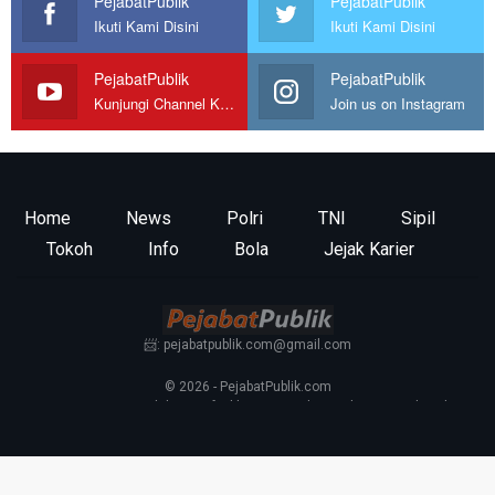
PejabatPublik
PejabatPublik
Ikuti Kami Disini
Ikuti Kami Disini
PejabatPublik
PejabatPublik
Kunjungi Channel Kami
Join us on Instagram
Home
News
Polri
TNI
Sipil
Tokoh
Info
Bola
Jejak Karier
📨: pejabatpublik.com@gmail.com
© 2026 - PejabatPublik.com
Tentang Kami
—
Redaksi
—
Info Iklan
—
Kontak
—
Pedoman Media Siber