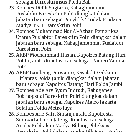
sebagai Dirreskrimsus Polda Bali
Kombes Didik Sugiarto, Kabagjemenmut
Puslabfor Bareskrim Polri diangkat dalam
jabatan baru sebagai Penyidik Tindak Pindana
Madya TK. II Bareskrim Polri
Kombes Muhammad Nur Al-Azhar, Pemeriksa
Utama Puslabfor Bareskrim Polri diangkat dalam
jabatan baru sebagai Kabagjemenmut Puslabfor
Bareskrim Polri
AKBP Mochammad Hasan, Kapolres Batang Hari
Polda Jambi dimutasikan sebagai Pamen Yanma
Polri
AKBP Bambang Purwanto, Kasubdit Gakkum
Ditlantas Polda Jambi diangkat dalam jabatan
baru sebagai Kapolres Batang Hari Polda Jambi
Kombes Ade Ary Syam Indradi, Kabaganev
Robinopsnal Bareskrim Polri diangkat dalam
jabatan baru sebagai Kapolres Metro Jakarta
Selatan Polda Metro Jaya
Kombes Ade Safri Simanjuntak, Kapolresta
Surakarta Polda Jateng dimutasikan sebagai
Analis Kebijakan Madya Bidang Pideksus
Bareskrim Polri dalam rangka Dik Reg L Sesko