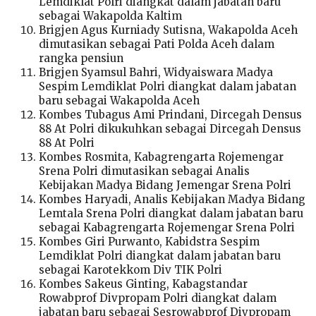
Lemdiklat Polri diangkat dalam jabatan baru
sebagai Wakapolda Kaltim
Brigjen Agus Kurniady Sutisna, Wakapolda Aceh
dimutasikan sebagai Pati Polda Aceh dalam
rangka pensiun
Brigjen Syamsul Bahri, Widyaiswara Madya
Sespim Lemdiklat Polri diangkat dalam jabatan
baru sebagai Wakapolda Aceh
Kombes Tubagus Ami Prindani, Dircegah Densus
88 At Polri dikukuhkan sebagai Dircegah Densus
88 At Polri
Kombes Rosmita, Kabagrengarta Rojemengar
Srena Polri dimutasikan sebagai Analis
Kebijakan Madya Bidang Jemengar Srena Polri
Kombes Haryadi, Analis Kebijakan Madya Bidang
Lemtala Srena Polri diangkat dalam jabatan baru
sebagai Kabagrengarta Rojemengar Srena Polri
Kombes Giri Purwanto, Kabidstra Sespim
Lemdiklat Polri diangkat dalam jabatan baru
sebagai Karotekkom Div TIK Polri
Kombes Sakeus Ginting, Kabagstandar
Rowabprof Divpropam Polri diangkat dalam
jabatan baru sebagai Sesrowabprof Divpropam