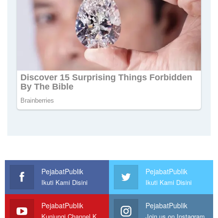
PejabatPublik
PejabatPublik
Ikuti Kami Disini
Ikuti Kami Disini
PejabatPublik
PejabatPublik
Kunjungi Channel Kami
Join us on Instagram