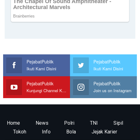
PejabatPublik
PejabatPublik
Ikuti Kami Disini
Ikuti Kami Disini
PejabatPublik
PejabatPublik
Kunjungi Channel Kami
Join us on Instagram
Home
News
Polri
TNI
Sipil
Tokoh
Info
Bola
Jejak Karier