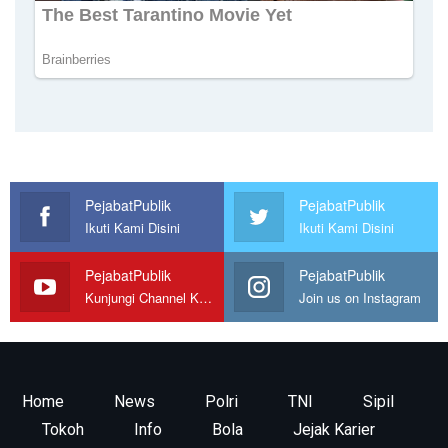
PejabatPublik
PejabatPublik
Ikuti Kami Disini
Ikuti Kami Disini
PejabatPublik
PejabatPublik
Kunjungi Channel Kami
Join us on Instagram
Home
News
Polri
TNI
Sipil
Tokoh
Info
Bola
Jejak Karier