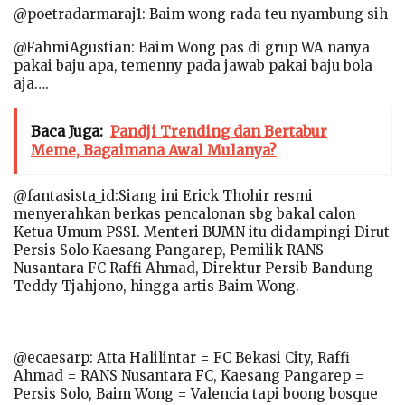
@poetradarmaraj1: Baim wong rada teu nyambung sih
@FahmiAgustian: Baim Wong pas di grup WA nanya
pakai baju apa, temenny pada jawab pakai baju bola
aja….
Baca Juga:
Pandji Trending dan Bertabur
Meme, Bagaimana Awal Mulanya?
@fantasista_id:Siang ini Erick Thohir resmi
menyerahkan berkas pencalonan sbg bakal calon
Ketua Umum PSSI. Menteri BUMN itu didampingi Dirut
Persis Solo Kaesang Pangarep, Pemilik RANS
Nusantara FC Raffi Ahmad, Direktur Persib Bandung
Teddy Tjahjono, hingga artis Baim Wong.
@ecaesarp: Atta Halilintar = FC Bekasi City, Raffi
Ahmad = RANS Nusantara FC, Kaesang Pangarep =
Persis Solo, Baim Wong = Valencia tapi boong bosque