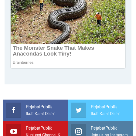
PejabatPublik
PejabatPublik
Ikuti Kami Disini
Ikuti Kami Disini
PejabatPublik
PejabatPublik
Kunjungi Channel Kami
Join us on Instagram