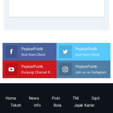
PejabatPublik
PejabatPublik
Ikuti Kami Disini
Ikuti Kami Disini
PejabatPublik
PejabatPublik
Kunjungi Channel Kami
Join us on Instagram
Home
News
Polri
TNI
Sipil
Tokoh
Info
Bola
Jejak Karier