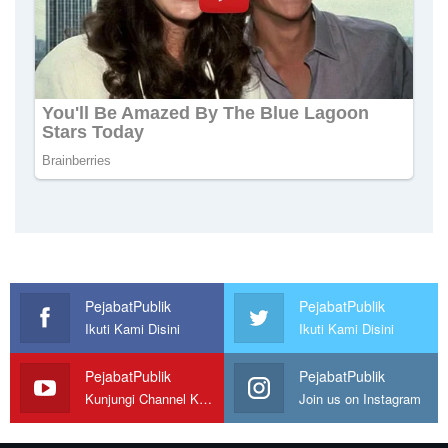
PejabatPublik
PejabatPublik
Ikuti Kami Disini
Ikuti Kami Disini
PejabatPublik
PejabatPublik
Kunjungi Channel Kami
Join us on Instagram