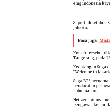
emg indonesia kaya 
Seperti diketahui, 
Jakarta.
Baca Juga:
Mist
Konser tersebut dil
Tangerang, pada 26
Kedatangan Suga d
“Welcome to Jakarta
Suga BTS bernama l
pendaratan pesawat
Rabu malam.
Netizen lainnya me
pengawal, keluar da