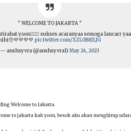
" WELCOME TO JAKARTA "
tirahat yoon🙆🏻‍♀️ sukses acaranyaa semoga lancarr yaa
hihi🥺💜💜💜💜
pic.twitter.com/XZL0B8JLJG
— anshsyvra (@anshsyvra1)
May 24, 2023
ding Welcome to Jakarta.
come to jakarta kak yoon, besok aku akan menghirup udara