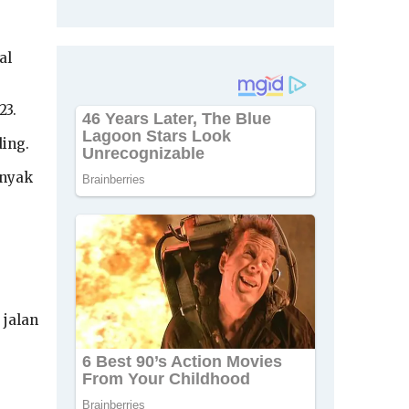
al
23.
ding.
anyak
 jalan