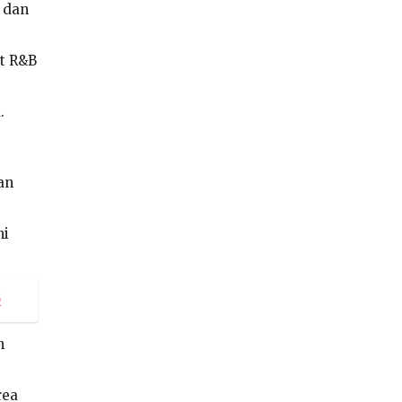
u dan
t R&B
.
an
ni
5
n
rea