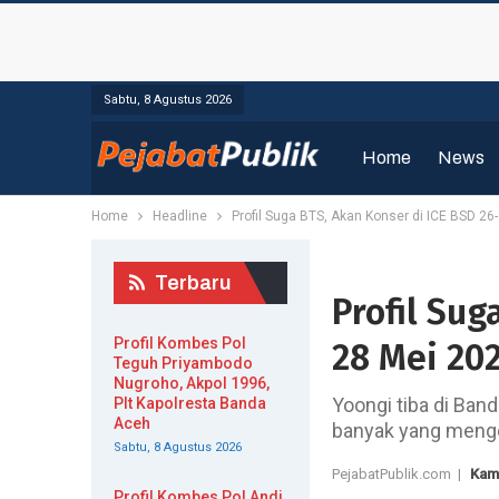
Sabtu, 8 Agustus 2026
Home
News
Home
Headline
Profil Suga BTS, Akan Konser di ICE BSD 26-
Terbaru
Profil Sug
Profil Kombes Pol
28 Mei 202
Teguh Priyambodo
Nugroho, Akpol 1996,
Yoongi tiba di Ban
Plt Kapolresta Banda
Aceh
banyak yang menge
Sabtu, 8 Agustus 2026
PejabatPublik.com |
Kami
Profil Kombes Pol Andi