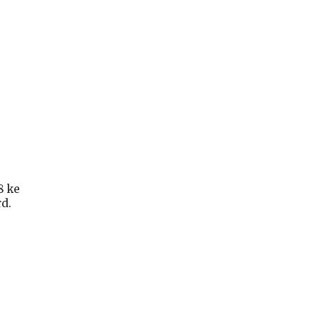
8 ke
rd.