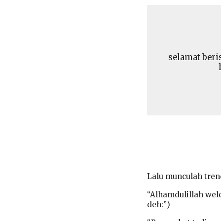
selamat beris
Lalu munculah tren
“Alhamdulillah wel
deh:”)