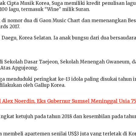
ak Cipta Musik Korea, Suga memiliki kredit penulisan lag
 100 lagu, termasuk “Wine” milik Suran.
 di nomor dua di Gaon Music Chart dan memenangkan Bes
rds 2017.
i Daegu, Korea Selatan. Ia anak bungsu dari dua bersaudara
 di Sekolah Dasar Taejeon, Sekolah Menengah Gwaneum, d
Atas Apgujeong.
ga menduduki peringkat ke-13 idola paling disukai tahun i
dilakukan oleh Gallup Korea.
l Alex Noerdin, Eks Gubernur Sumsel Meninggal Usia 7
ngkat ketujuh pada tahun 2018 dan kesembilan pada tahu
a membeli apartemen senilai US$3 juta yang terletak di Ko