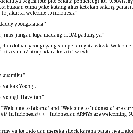
elannya begini tbtb pke celana pendek bgt itu, plotwistn
uka bukaan cuma pake kutang alias ketekan saking panas
to jakarta. welcome to indonesia”
 daddy yoongiaaaaa.”
a, mas. jangan lupa madang di RM padang ya.”
, dan duluan yoongi yang sampe ternyata wkwk. Welcome 
i kita sama2 hirup udara kota ini wkwk.”
a suamiku.”
 ya kak Yoongi.”
 yoongi. Have fun.”
“Welcome to Jakarta” and “Welcome to Indonesia” are curr
d #14 in Indonesia🇮🇩 . Indonesian ARMYs are welcoming 
 army yg ke indo dan mereka shock karena panas nya indon