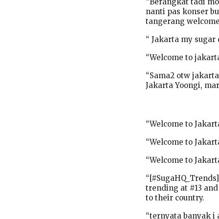
“Berangkat tadi mod
nanti pas konser b
tangerang welcome 
“ Jakarta my sugar
“Welcome to jakart
“Sama2 otw jakarta
Jakarta Yoongi, mar
“Welcome to Jakart
“Welcome to Jakarta
“Welcome to Jakarta
“[#SugaHQ_Trends] 
trending at #13 an
to their country.
“ternyata banyak i