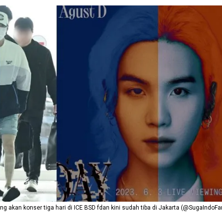
g akan konser tiga hari di ICE BSD fdan kini sudah tiba di Jakarta (@SugaIndoF