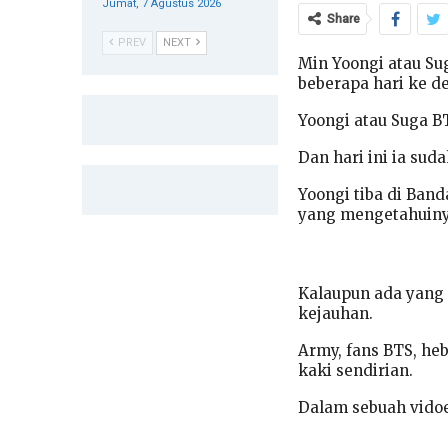
Jumat, 7 Agustus 2026
Share
PREV
NEXT
Min Yoongi atau Su
beberapa hari ke d
Yoongi atau Suga BT
Dan hari ini ia sud
Yoongi tiba di Ban
yang mengetahuiny
Kalaupun ada yang
kejauhan.
Army, fans BTS, he
kaki sendirian.
Dalam sebuah vido