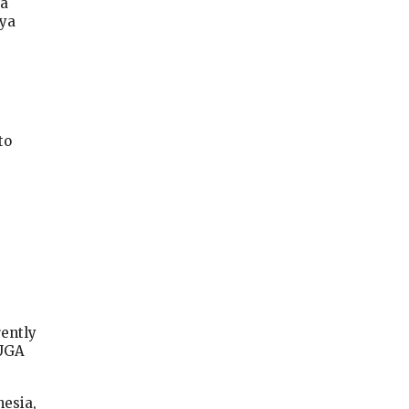
ya
nya
to
ently
SUGA
esia,