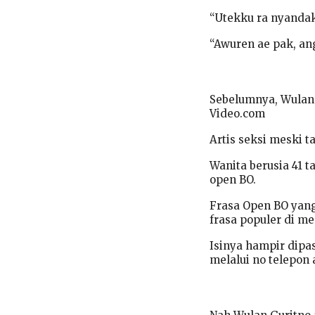
“Utekku ra nyanda
“Awuren ae pak, an
Sebelumnya, Wulan 
Video.com
Artis seksi meski t
Wanita berusia 41 t
open BO.
Frasa Open BO yang
frasa populer di me
Isinya hampir dipa
melalui no telepon