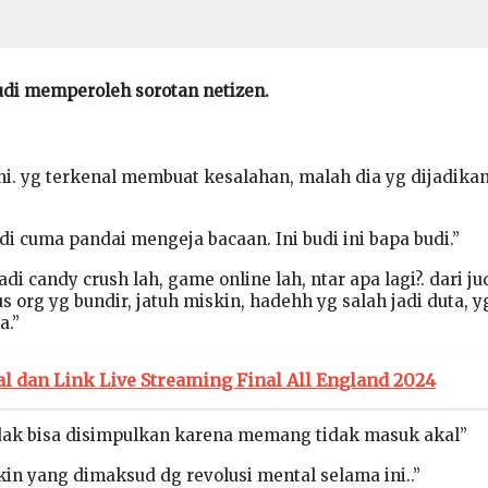
di memperoleh sorotan netizen.
ini. yg terkenal membuat kesalahan, malah dia yg dijadika
i cuma pandai mengeja bacaan. Ini budi ini bapa budi.”
di candy crush lah, game online lah, ntar apa lagi?. dari ju
s org yg bundir, jatuh miskin, hadehh yg salah jadi duta, y
a.”
l dan Link Live Streaming Final All England 2024
dak bisa disimpulkan karena memang tidak masuk akal”
in yang dimaksud dg revolusi mental selama ini..”