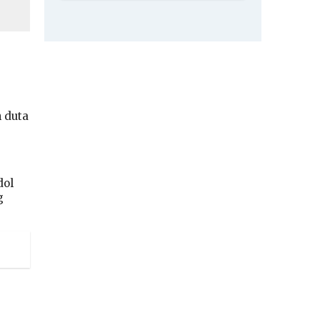
n duta
dol
g