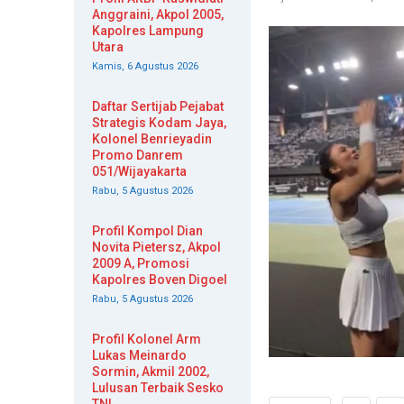
Anggraini, Akpol 2005,
Kapolres Lampung
Utara
Kamis, 6 Agustus 2026
Daftar Sertijab Pejabat
Strategis Kodam Jaya,
Kolonel Benrieyadin
Promo Danrem
051/Wijayakarta
Rabu, 5 Agustus 2026
Profil Kompol Dian
Novita Pietersz, Akpol
2009 A, Promosi
Kapolres Boven Digoel
Rabu, 5 Agustus 2026
Profil Kolonel Arm
Lukas Meinardo
Sormin, Akmil 2002,
Lulusan Terbaik Sesko