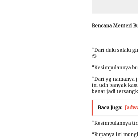
Rencana Menteri Bu
“Dari dulu selalu g
🥲
“Kesimpulannya bud
“Dari yg namanya ja
ini udh banyak kasu
benar jadi tersangk
Baca Juga:
Jadwa
“Kesimpulannya ti
“Rupanya ini mungk