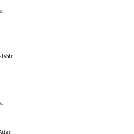
ia
 lahir
la
Attar