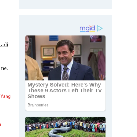
iadi
ine.
 Yang
a