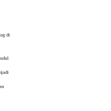
ng di
judul
njadi
an