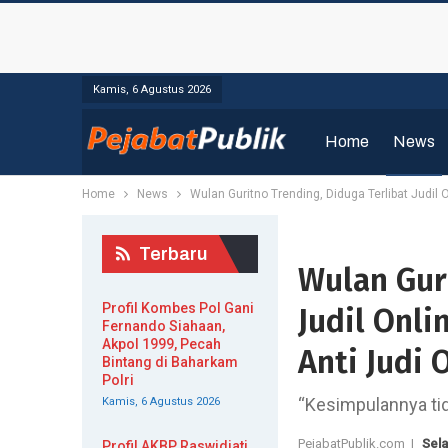
Kamis, 6 Agustus 2026
Home
News
Home
News
Wulan Guritno Trending, Diduga Terlibat Judil 
Terbaru
Wulan Gur
Profil Kombes Pol Gani
Judil Onli
Fernando Siahaan,
Akpol 1999, Pecah
Anti Judi 
Bintang di Baharkam
Polri
“Kesimpulannya ti
Kamis, 6 Agustus 2026
PejabatPublik.com |
Sela
Profil AKBP Raswidiati