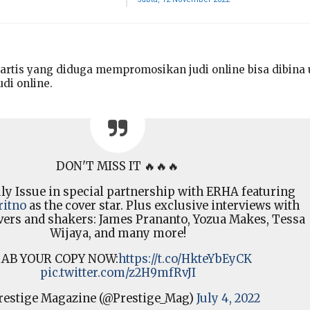
 artis yang diduga mempromosikan judi online bisa dibina
udi online.
DON'T MISS IT 🔥🔥🔥
uly Issue in special partnership with ERHA featuring
itno
as the cover star. Plus exclusive interviews with
vers and shakers: James Prananto, Yozua Makes, Tessa
Wijaya, and many more!
AB YOUR COPY NOW:
https://t.co/HkteYbEyCK
pic.twitter.com/z2H9mfRvJI
restige Magazine (@Prestige_Mag)
July 4, 2022