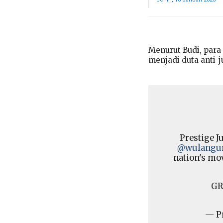
Menurut Budi, para
menjadi duta anti-j
Prestige J
@wulangur
nation's mo
GR
— P