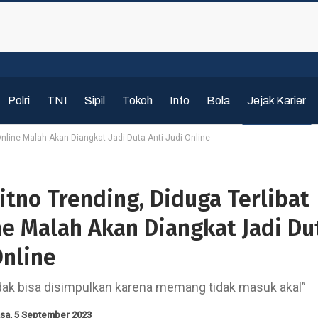
Polri
TNI
Sipil
Tokoh
Info
Bola
Jejak Karier
Online Malah Akan Diangkat Jadi Duta Anti Judi Online
itno Trending, Diduga Terlibat
ne Malah Akan Diangkat Jadi Du
Online
dak bisa disimpulkan karena memang tidak masuk akal”
sa, 5 September 2023