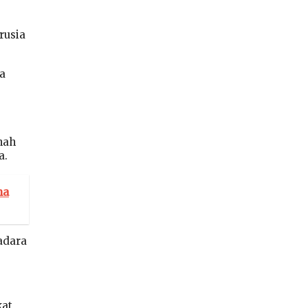
rusia
a
nah
a.
na
adara
kat