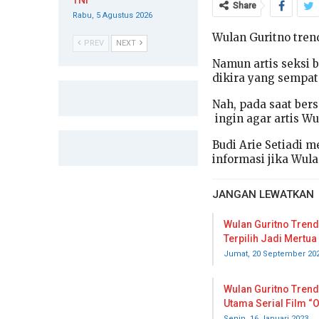
TNI
Share
Rabu, 5 Agustus 2026
Wulan Guritno trendi
PREV
NEXT
Namun artis seksi 
dikira yang sempat
Nah, pada saat ber
ingin agar artis Wu
Budi Arie Setiadi 
informasi jika Wul
JANGAN LEWATKAN
Wulan Guritno Tren
Terpilih Jadi Mertu
Jumat, 20 September 20
Wulan Guritno Tren
Utama Serial Film “
Senin, 16 Januari 2023