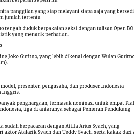
kan berperan seperti itu.
nita panggilan yang siap melayani siapa saja yang bersed
 jumlah tertentu.
no tengah duduk berpakaian seksi dengan tulisan Open BO
istik yang menarik perhatian.
o
ine Joko Guritno, yang lebih dikenal dengan Wulan Guritno
un).
 model, presenter, pengusaha, dan produser Indonesia
 Inggris.
banyak penghargaan, termasuk nominasi untuk empat Pia
m Indonesia, tiga di antaranya sebagai Pemeran Pendukung
 ia sudah berpacaran dengan Attila Arius Syach, yang
i aktor Atalarik Syach dan Teddy Syach, serta kakak dari 