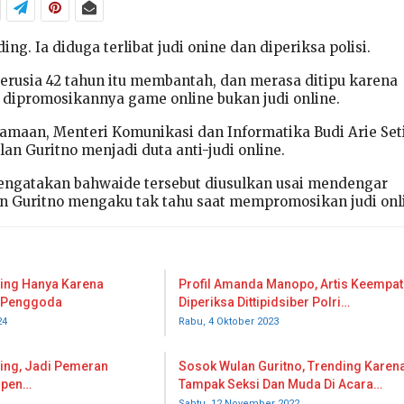
ng. Ia diduga terlibat judi onine dan diperiksa polisi.
berusia 42 tahun itu membantah, dan merasa ditipu karena
 dipromosikannya game online bukan judi online.
samaan, Menteri Komunikasi dan Informatika Budi Arie Set
lan Guritno menjadi duta anti-judi online.
mengatakan bahwaide tersebut diusulkan usai mendengar
an Guritno mengaku tak tahu saat mempromosikan judi onl
ding Hanya Karena
Profil Amanda Manopo, Artis Keempat
a Penggoda
Diperiksa Dittipidsiber Polri…
24
Rabu, 4 Oktober 2023
ding, Jadi Pemeran
Sosok Wulan Guritno, Trending Karen
Open…
Tampak Seksi Dan Muda Di Acara…
Sabtu, 12 November 2022