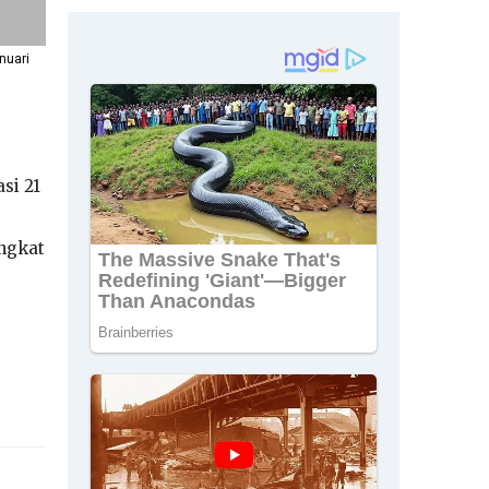
nuari
si 21
angkat