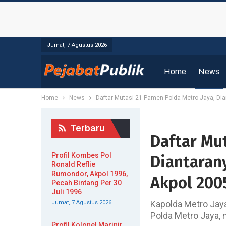
Jumat, 7 Agustus 2026
Home
News
Home
News
Daftar Mutasi 21 Pamen Polda Metro Jaya, Di
Terbaru
Daftar Mut
Profil Kombes Pol
Diantaran
Ronald Reflie
Rumondor, Akpol 1996,
Akpol 200
Pecah Bintang Per 30
Juli 1996
Kapolda Metro Jaya
Jumat, 7 Agustus 2026
Polda Metro Jaya, 
Profil Kolonel Marinir