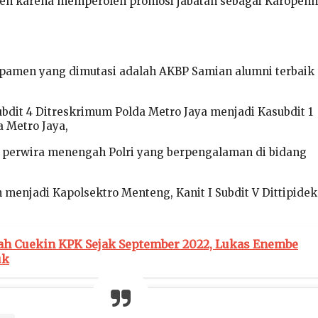
gjen karena memperoleh promosi jabatan sebagai Karopen
 pamen yang dimutasi adalah AKBP Samian alumni terbaik
ubdit 4 Ditreskrimum Polda Metro Jaya menjadi Kasubdit 1
 Metro Jaya,
perwira menengah Polri yang berpengalaman di bidang
h menjadi Kapolsektro Menteng,
Kanit I Subdit V Dittipide
lah Cuekin KPK Sejak September 2022, Lukas Enembe
uk