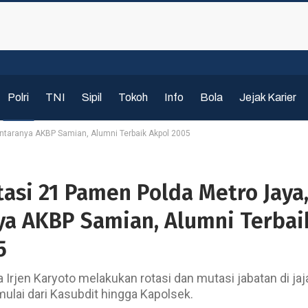
Polri
TNI
Sipil
Tokoh
Info
Bola
Jejak Karier
antaranya AKBP Samian, Alumni Terbaik Akpol 2005
asi 21 Pamen Polda Metro Jaya
ya AKBP Samian, Alumni Terbai
5
 Irjen Karyoto melakukan rotasi dan mutasi jabatan di jaj
mulai dari Kasubdit hingga Kapolsek.