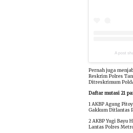
A post sh
Pernah juga menjab
Reskrim Polres Tang
Ditreskrimum Polda
Daftar mutasi 21 p
1 AKBP Agung Pitoy
Gakkum Ditlantas P
2 AKBP Yugi Bayu H
Lantas Polres Metr