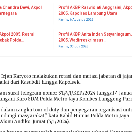
a Chandra Dewi, Akpol
Profil AKBP Raswidiati Anggraini, Akp
jarnegara
2005, Kapolres Lampung Utara
Kamis, 6 Agustus 2026
 Akpol 2005, Resmi
Profil AKBP Anita Indah Setyaningrum,
Lebak Polda…
2005, Wadirreskrimsus…
Kamis, 30 Juli 2026
Irjen Karyoto melakukan rotasi dan mutasi jabatan di jaja
ulai dari Kasubdit hingga Kapolsek.
lam surat telegram nomor ST/4/I/KEP./2024 tanggal 4 Janua
tangani Karo SDM Polda Metro Jaya Kombes Langgeng Pur
t dalam rangka tour of duty dan penyegaran organisasi unt
indungi masyarakat,” kata Kabid Humas Polda Metro Jaya
Wisnu Andiko, Jumat (5/1/2024).