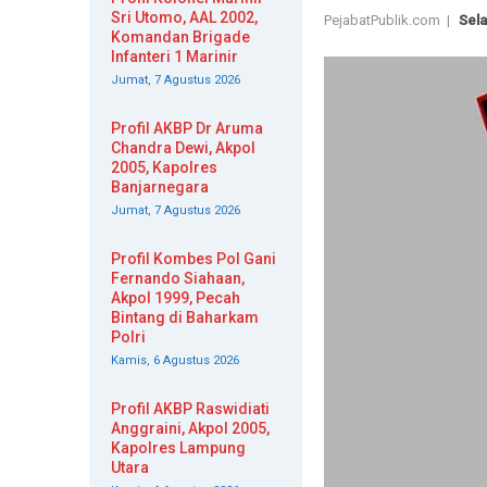
Sri Utomo, AAL 2002,
PejabatPublik.com |
Sela
Komandan Brigade
Infanteri 1 Marinir
Jumat, 7 Agustus 2026
Profil AKBP Dr Aruma
Chandra Dewi, Akpol
2005, Kapolres
Banjarnegara
Jumat, 7 Agustus 2026
Profil Kombes Pol Gani
Fernando Siahaan,
Akpol 1999, Pecah
Bintang di Baharkam
Polri
Kamis, 6 Agustus 2026
Profil AKBP Raswidiati
Anggraini, Akpol 2005,
Kapolres Lampung
Utara