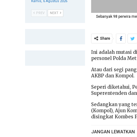
Kamis, 6 Agustus 2026
PREV
NEXT
Sebanyak 98 perwira me
Share
Ini adalah mutasi d
personel Polda Met
Atau dari segi pang
AKBP dan Kompol.
Seperi diketahui, 
Superentenden dan
Sedangkan yang ter
(Kompol), Ajun Komi
disingkat Kombes P
JANGAN LEWATKAN