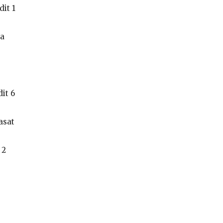
it 1
da
it 6
asat
 2