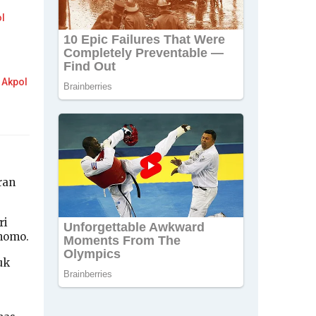
ol
 Akpol
ran
ri
nomo.
uk