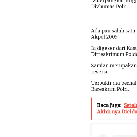
Ia berpangkat Bri
Divhumas Polri.
Ada pun salah satu
Akpol 2005.
Ia digeser dari Kas
Ditreskrimum Polda
Samian merupakan 
reserse.
Terbukti dia perna
Bareskrim Polri.
Baca Juga:
Sete
Akhirnya Dicid