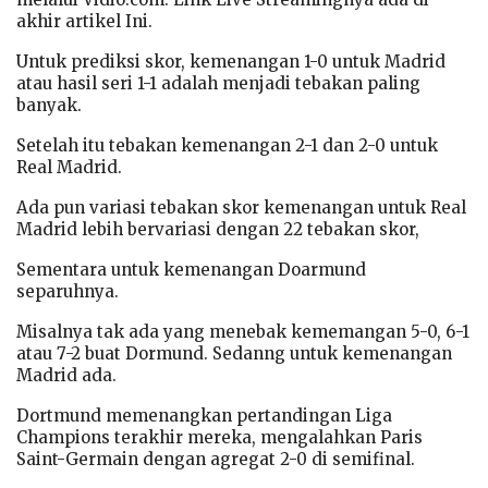
akhir artikel Ini.
Untuk prediksi skor, kemenangan 1-0 untuk Madrid
atau hasil seri 1-1 adalah menjadi tebakan paling
banyak.
Setelah itu tebakan kemenangan 2-1 dan 2-0 untuk
Real Madrid.
Ada pun variasi tebakan skor kemenangan untuk Real
Madrid lebih bervariasi dengan 22 tebakan skor,
Sementara untuk kemenangan Doarmund
separuhnya.
Misalnya tak ada yang menebak kememangan 5-0, 6-1
atau 7-2 buat Dormund. Sedanng untuk kemenangan
Madrid ada.
Dortmund memenangkan pertandingan Liga
Champions terakhir mereka, mengalahkan Paris
Saint-Germain dengan agregat 2-0 di semifinal.