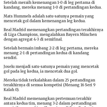
Setelah meraih kemenangan 1-0 di leg pertama di
kandang, mereka menang 1-0 di pertandingan kedua.
Mats Hummels adalah satu-satunya pemain yang
mencetak gol dalam kemenangan leg kedua.
Real Madrid memenangkan pertandingan terakhirnya
di Liga Champions, mengalahkan Bayern München
dengan agregat 4-3 di semifinal.
Setelah bermain imbang 2-2 di leg pertama, mereka
menang 2-1 di pertandingan kedua di kandang
sendiri.
Joselu menjadi satu-satunya pemain yang mencetak
gol pada leg kedua, ia mencetak dua gol.
Mereka tidak terkalahkan dalam 25 pertandingan
terakhirnya di semua kompetisi (Menang 16 Seri 9
Kalah 0).
Real Madrid memenangkan pertemuan terakhir
antara kedua tim, menang 3-2 dalam pertandingan