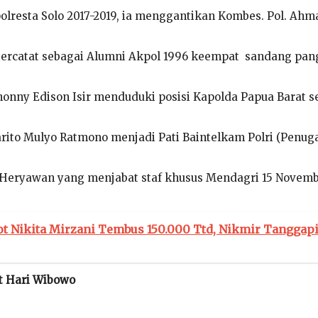
olresta Solo 2017-2019, ia menggantikan Kombes. Pol. Ahm
tercatat sebagai Alumni Akpol 1996 keempat sandang pan
Jhonny Edison Isir menduduki posisi Kapolda Papua Barat s
Barito Mulyo Ratmono menjadi Pati Baintelkam Polri (Penug
y Heryawan yang menjabat staf khusus Mendagri 15 Novem
ot Nikita Mirzani Tembus 150.000 Ttd, Nikmir Tanggap
but Hari Wibowo