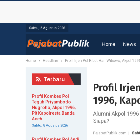
Sabtu, 8 Agustus 2026
Home
News
Home
Headline
Profil Irjen Pol Ribut Hari Wibowo, Akpol 19
Terbaru
Profil Irj
Profil Kombes Pol
1996, Kap
Teguh Priyambodo
Nugroho, Akpol 1996,
Alumni Akpol 1996 
Plt Kapolresta Banda
Aceh
Siapa?
Sabtu, 8 Agustus 2026
PejabatPublik.com |
Sabt
Profil Kombes Pol Andi