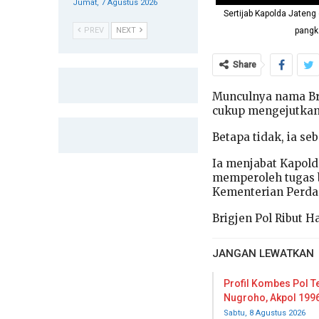
Jumat, 7 Agustus 2026
Sertijab Kapolda Jateng
PREV
NEXT
pangk
Share
Munculnya nama Bri
cukup mengejutkan
Betapa tidak, ia s
Ia menjabat Kapold
memperoleh tugas b
Kementerian Perd
Brigjen Pol Ribut 
JANGAN LEWATKAN
Profil Kombes Pol 
Nugroho, Akpol 1996
Sabtu, 8 Agustus 2026