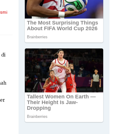
esmi
 di
nah
ier