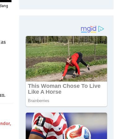
ndang
tas
un.
ondor,