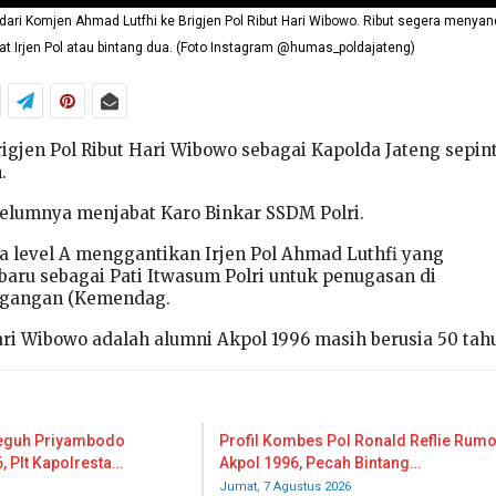
 dari Komjen Ahmad Lutfhi ke Brigjen Pol Ribut Hari Wibowo. Ribut segera menya
at Irjen Pol atau bintang dua. (Foto Instagram @humas_poldajateng)
gjen Pol Ribut Hari Wibowo sebagai Kapolda Jateng sepin
.
ebelumnya menjabat Karo Binkar SSDM Polri.
a level A menggantikan Irjen Pol Ahmad Luthfi yang
aru sebagai Pati Itwasum Polri untuk penugasan di
agangan (Kemendag.
Hari Wibowo adalah alumni Akpol 1996 masih berusia 50 tah
Teguh Priyambodo
Profil Kombes Pol Ronald Reflie Rum
, Plt Kapolresta…
Akpol 1996, Pecah Bintang…
Jumat, 7 Agustus 2026