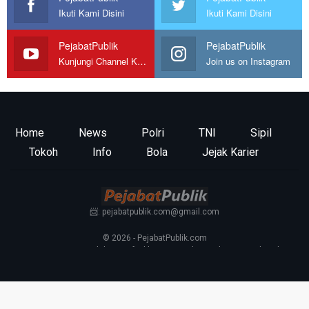
Ikuti Kami Disini
Ikuti Kami Disini
PejabatPublik
PejabatPublik
Kunjungi Channel Kami
Join us on Instagram
Home
News
Polri
TNI
Sipil
Tokoh
Info
Bola
Jejak Karier
📨: pejabatpublik.com@gmail.com
© 2026 - PejabatPublik.com
Tentang Kami
—
Redaksi
—
Info Iklan
—
Kontak
—
Pedoman Media Siber