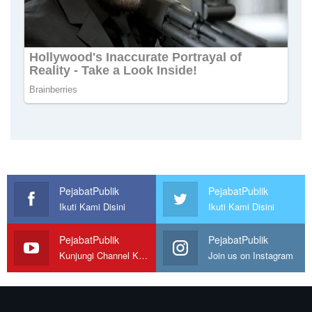
PejabatPublik
PejabatPublik
Ikuti Kami Disini
Ikuti Kami Disini
PejabatPublik
PejabatPublik
Kunjungi Channel Kami
Join us on Instagram