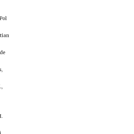
Pol
tian
ade
s,
.,
H.
i,