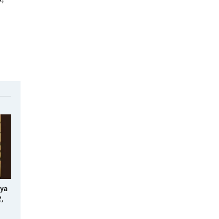
tya
,