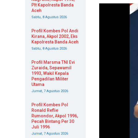
Plt Kapolresta Banda
Aceh
Sabtu, 8 Agustus 2026
Profil Kombes Pol Andi
Kirana, Akpol 2002, Eks
Kapolresta Banda Aceh
Sabtu, 8 Agustus 2026
Profil Marsma TNI Evi
Zuraida, Sepawamil
1993, Wakil Kepala
Pengadilan Militer
Utama
Jumat, 7 Agustus 2026
Profil Kombes Pol
Ronald Reflie
Rumondor, Akpol 1996,
Pecah Bintang Per 30
Juli 1996
Jumat, 7 Agustus 2026