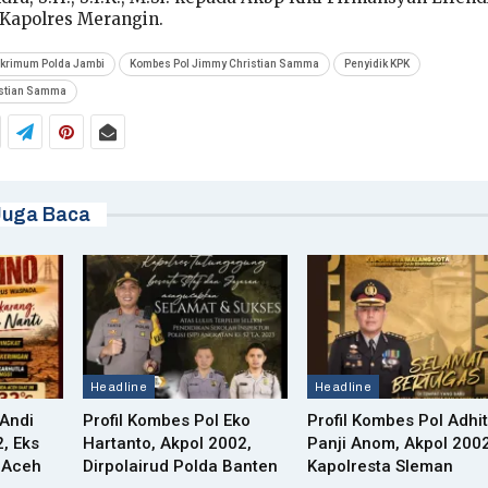
i Kapolres Merangin.
skrimum Polda Jambi
Kombes Pol Jimmy Christian Samma
Penyidik KPK
istian Samma
Juga Baca
Headline
Headline
 Andi
Profil Kombes Pol Eko
Profil Kombes Pol Adhi
, Eks
Hartanto, Akpol 2002,
Panji Anom, Akpol 2002
 Aceh
Dirpolairud Polda Banten
Kapolresta Sleman