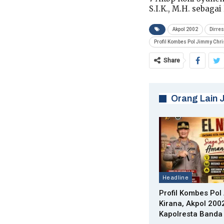
S.I.K., M.H. sebaga
Akpol 2002
Dirre
Profil Kombes Pol Jimmy Chr
Share
Orang Lain 
Headline
Profil Kombes Pol
Kirana, Akpol 2002
Kapolresta Banda