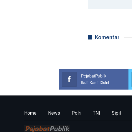
Komentar
PejabatPublik
Ikuti Kami Disini
Home
News
Polri
TNI
Sipil