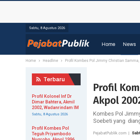
Sabtu, 8 Agustus 2026
Home
News
Home
Headline
Profil Kombes Pol Jimmy Christian Samma,
Terbaru
Profil Ko
Profil Kolonel Inf Dr
Akpol 200
Dimar Bahtera, Akmil
2002, Wadanrindam IM
Kombes Pol Jimmy
Sabtu, 8 Agustus 2026
Soebeti yang diang
Profil Kombes Pol
PejabatPublik.com |
Sabt
Teguh Priyambodo
Nugroho, Akpol 1996,