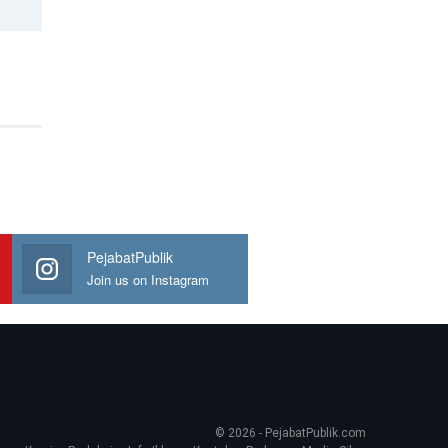
PejabatPublik
Join us on Instagram
© 2026 - PejabatPublik.com