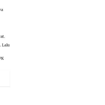
ya
at.
 Lalu
PK