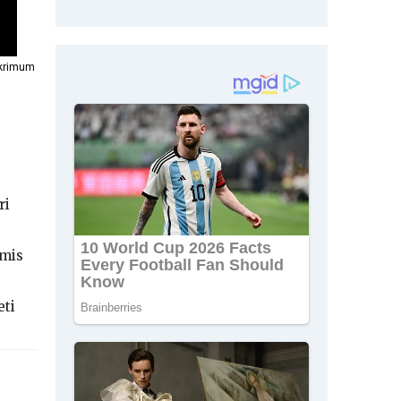
skrimum
ri
amis
ti