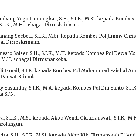
ambang Yugo Pamungkas, S.H., S.I.K., M.Si. kepada Kombes 
.I.K., M.H. sebagai Dirreskrimsus.
nang Soebeti, S.I.K., M.Si. kepada Kombes Pol Jimmy Chris
gai Dirreskrimum.
nesto Saiser, S.H., S.I.K., M.H. kepada Kombes Pol Dewa M
., M.H. sebagai Dirresnarkoba.
li Ismail, S.I.K. kepada Kombes Pol Muhammad Faishal Ari
i Dansat Brimob.
 Yusandhy, S.I.K., M.A. kepada Kombes Pol Dili Yanto, S.I.K
Ka SPN.
a, S.I.K., M.Si. kepada Akbp Wendi Oktariansyah, S.I.K., M.
arolangun.
ra, S.H., S.I.K., M.Si. kepada Akbp Kiki Firmansyah Effend