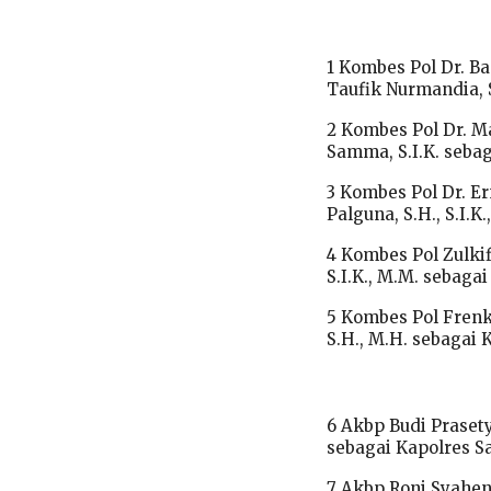
1 Kombes Pol Dr. B
Taufik Nurmandia, S
2 Kombes Pol Dr. Ma
Samma, S.I.K. seba
3 Kombes Pol Dr. Er
Palguna, S.H., S.I.K
4 Kombes Pol Zulkif
S.I.K., M.M. sebaga
5 Kombes Pol Frenky
S.H., M.H. sebagai 
6 Akbp Budi Prasety
sebagai Kapolres S
7 Akbp Roni Syahend