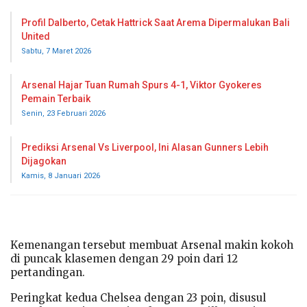
Profil Dalberto, Cetak Hattrick Saat Arema Dipermalukan Bali
United
Sabtu, 7 Maret 2026
Arsenal Hajar Tuan Rumah Spurs 4-1, Viktor Gyokeres
Pemain Terbaik
Senin, 23 Februari 2026
Prediksi Arsenal Vs Liverpool, Ini Alasan Gunners Lebih
Dijagokan
Kamis, 8 Januari 2026
Kemenangan tersebut membuat Arsenal makin kokoh
di puncak klasemen dengan 29 poin dari 12
pertandingan.
Peringkat kedua Chelsea dengan 23 poin, disusul