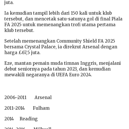
juta.
Ia kemudian tampil lebih dari 150 kali untuk klub
tersebut, dan mencetak satu-satunya gol di final Piala
FA 2025 untuk memenangkan trofi utama pertama
klub tersebut.
Setelah memenangkan Community Shield FA 2025
bersama Crystal Palace, ia direkrut Arsenal dengan
harga £67,5 juta.
Eze, mantan pemain muda timnas Inggris, menjalani
debut seniornya pada tahun 2023, dan kemudian
mewakili negaranya di UEFA Euro 2024.
2006–2011 Arsenal
2011–2014 Fulham
2014 Reading