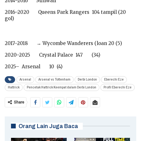
2014–2016 Millwall
2016–2020 Queens Park Rangers 104 tampil (20
gol)
2017–2018 → Wycombe Wanderers (loan 20 (5)
2020–2025 Crystal Palace 147 (34)
2025– Arsenal 10 (4)
Arsenal
Arsenal vs Tottenham
Derbi London
Eberechi Eze
Hattrick
Pencetak Hattrick Keempat dalam Derbi London
Profil Eberechi Eze
Share
Orang Lain Juga Baca