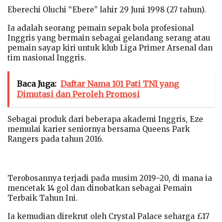
Eberechi Oluchi “Ebere” lahir 29 Juni 1998 (27 tahun).
Ia adalah seorang pemain sepak bola profesional
Inggris yang bermain sebagai gelandang serang atau
pemain sayap kiri untuk klub Liga Primer Arsenal dan
tim nasional Inggris.
Baca Juga:
Daftar Nama 101 Pati TNI yang
Dimutasi dan Peroleh Promosi
Sebagai produk dari beberapa akademi Inggris, Eze
memulai karier seniornya bersama Queens Park
Rangers pada tahun 2016.
Terobosannya terjadi pada musim 2019–20, di mana ia
mencetak 14 gol dan dinobatkan sebagai Pemain
Terbaik Tahun Ini.
Ia kemudian direkrut oleh Crystal Palace seharga £17