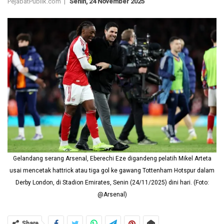
PejabatPublik.com |
Senin, 24 November 2025
Gelandang serang Arsenal, Eberechi Eze digandeng pelatih Mikel Arteta
usai mencetak hattrick atau tiga gol ke gawang Tottenham Hotspur dalam
Derby London, di Stadion Emirates, Senin (24/11/2025) dini hari. (Foto:
@Arsenal)
Share