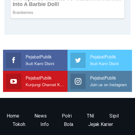
PejabatPublik
PejabatPublik
Ikuti Kami Disini
Ikuti Kami Disini
PejabatPublik
PejabatPublik
Kunjungi Channel Kami
Join us on Instagram
Home
News
Polri
TNI
Sipil
Tokoh
Info
Bola
Jejak Karier