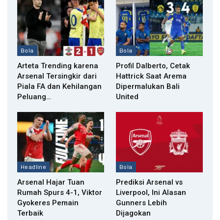
Bola
Bola
Arteta Trending karena
Profil Dalberto, Cetak
Arsenal Tersingkir dari
Hattrick Saat Arema
Piala FA dan Kehilangan
Dipermalukan Bali
Peluang…
United
Headline
Bola
Arsenal Hajar Tuan
Prediksi Arsenal vs
Rumah Spurs 4-1, Viktor
Liverpool, Ini Alasan
Gyokeres Pemain
Gunners Lebih
Terbaik
Dijagokan