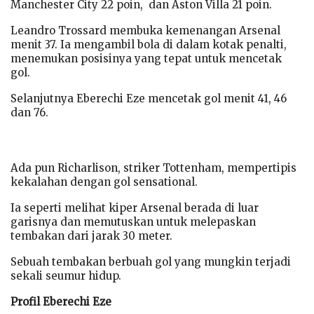
Manchester City 22 poin, dan Aston Villa 21 poin.
Leandro Trossard membuka kemenangan Arsenal
menit 37. Ia mengambil bola di dalam kotak penalti,
menemukan posisinya yang tepat untuk mencetak
gol.
Selanjutnya Eberechi Eze mencetak gol menit 41, 46
dan 76.
Ada pun Richarlison, striker Tottenham, mempertipis
kekalahan dengan gol sensational.
Ia seperti melihat kiper Arsenal berada di luar
garisnya dan memutuskan untuk melepaskan
tembakan dari jarak 30 meter.
Sebuah tembakan berbuah gol yang mungkin terjadi
sekali seumur hidup.
Profil Eberechi Eze