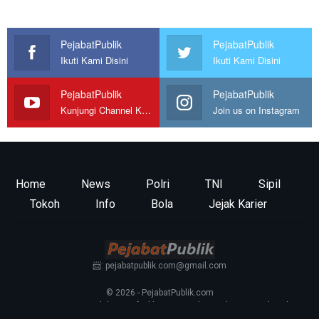
PejabatPublik
PejabatPublik
Ikuti Kami Disini
Ikuti Kami Disini
PejabatPublik
PejabatPublik
Kunjungi Channel Kami
Join us on Instagram
Home
News
Polri
TNI
Sipil
Tokoh
Info
Bola
Jejak Karier
📨: pejabatpublik.com@gmail.com
© 2026 - PejabatPublik.com
Tentang Kami
—
Redaksi
—
Info Iklan
—
Kontak
—
Pedoman Media Siber