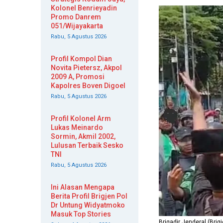
Kolonel Benrieyadin
Promo Danrem
051/Wijayakarta
Rabu, 5 Agustus 2026
Profil Kompol Dian
Novita Pietersz, Akpol
2009 A, Promosi
Kapolres Boven Digoel
Rabu, 5 Agustus 2026
Profil Kolonel Arm
Lukas Meinardo
Sormin, Akmil 2002,
Lulusan Terbaik Sesko
TNI
Rabu, 5 Agustus 2026
Ini Alasan Mengapa
Berita Profil Brigjen Pol
Dr Untung Widyatmoko
Masuk Top Stories
Brigadir Jenderal (Br