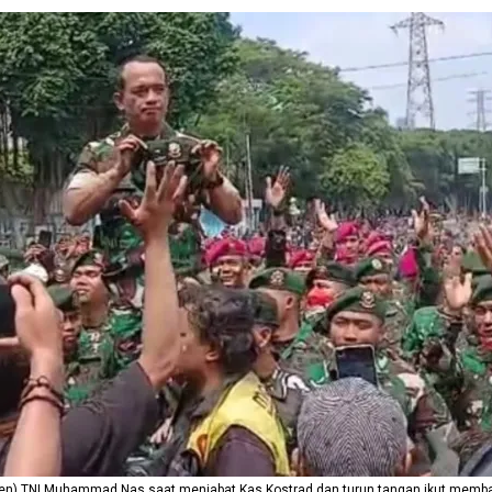
igjen) TNI Muhammad Nas saat menjabat Kas Kostrad dan turun tangan ikut memb