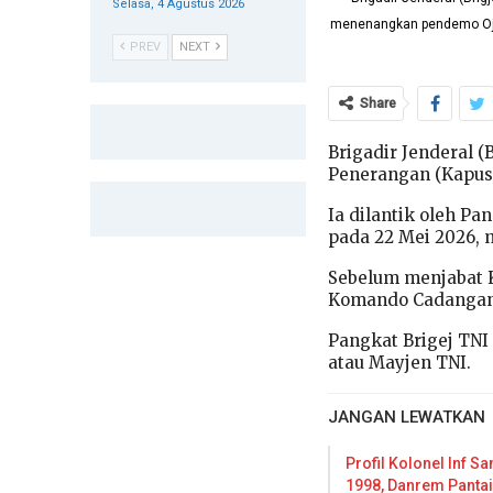
Selasa, 4 Agustus 2026
menenangkan pendemo Ojol 
PREV
NEXT
Share
Brigadir Jenderal 
Penerangan (Kapus
Ia dilantik oleh P
pada 22 Mei 2026, 
Sebelum menjabat Ka
Komando Cadangan S
Pangkat Brigej TN
atau Mayjen TNI.
JANGAN LEWATKAN
Profil Kolonel Inf S
1998, Danrem Panta