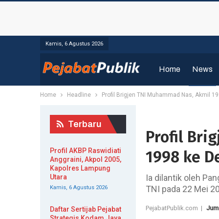
Kamis, 6 Agustus 2026
Home
News
Home
Headline
Profil Brigjen TNI Muhammad Nas, Akmil 1
Terbaru
Profil Br
Profil AKBP Raswidiati
1998 ke D
Anggraini, Akpol 2005,
Kapolres Lampung
Ia dilantik oleh P
Utara
TNI pada 22 Mei 20
Kamis, 6 Agustus 2026
PejabatPublik.com |
Juma
Daftar Sertijab Pejabat
Strategis Kodam Jaya,