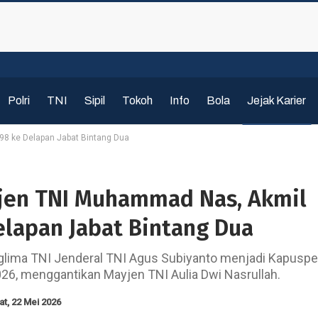
Polri
TNI
Sipil
Tokoh
Info
Bola
Jejak Karier
998 ke Delapan Jabat Bintang Dua
igjen TNI Muhammad Nas, Akmil
elapan Jabat Bintang Dua
anglima TNI Jenderal TNI Agus Subiyanto menjadi Kapusp
26, menggantikan Mayjen TNI Aulia Dwi Nasrullah.
t, 22 Mei 2026