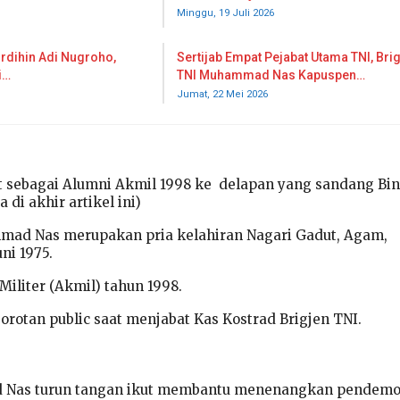
Minggu, 19 Juli 2026
urdihin Adi Nugroho,
Sertijab Empat Pejabat Utama TNI, Bri
i…
TNI Muhammad Nas Kapuspen…
Jumat, 22 Mei 2026
t sebagai Alumni Akmil 1998 ke delapan yang sandang Bi
 di akhir artikel ini)
ad Nas merupakan pria kelahiran Nagari Gadut, Agam,
ni 1975.
iliter (Akmil) tahun 1998.
rotan public saat menjabat Kas Kostrad Brigjen TNI.
 Nas turun tangan ikut membantu menenangkan pendemo