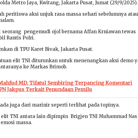
lda Metro Jaya, Kwitang, Jakarta Pusat, Jumat (29/9/2025).
ah peritiswa aksi unjuk rasa massa sehari sebelumnya atau
malam.
t seorang pengemudi ojol bernama Affan Krniawan tewas
il Rantis Polri.
mkan di TPU Karet Bivak, Jakarta Pusat.
satuan elit TNI diturunkan untuk menenangkan aksi demo 
iantaranya ke Markas Brimob.
 Mahfud MD, Tifatul Sembiring Terpancing Komentari
PN Jakpus Terkait Penundaan Pemilu
ada juga dari marinir seperti terlihat pada topinya.
elit TNI antara lain dipimpin Brigjen TNI Muhammad Nas
emosi massa.