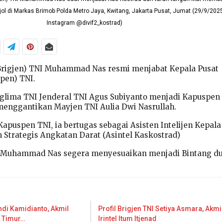
di Markas Brimob Polda Metro Jaya, Kwitang, Jakarta Pusat, Jumat (29/9/2025)
Instagram @divif2_kostrad)
(Brigjen) TNI Muhammad Nas resmi menjabat Kepala Pusat
pen) TNI.
anglima TNI Jenderal TNI Agus Subiyanto menjadi Kapuspen
menggantikan Mayjen TNI Aulia Dwi Nasrullah.
puspen TNI, ia bertugas sebagai Asisten Intelijen Kepala
trategis Angkatan Darat (Asintel Kaskostrad)
I Muhammad Nas segera menyesuaikan menjadi Bintang d
andi Kamidianto, Akmil
Profil Brigjen TNI Setiya Asmara, Akmi
i Timur…
Irintel Itum Itjenad