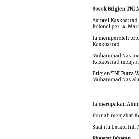
Sosok Brigjen TN
Asintel Kaskostrad
kolonel per 14 Mare
Ia memperoleh prom
Kaskostrad.
Muhammad Nas meng
Kaskostrad menjadi
Brigjen TNI Putra 
Muhammad Nas alu
Ia merupakan Almn 
Pernah menjabat K
Saat itu Letkol Inf
Riwayat Jabatan