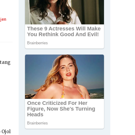
gjen
ntang
 Ojol