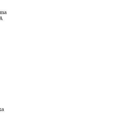
ama
MA
ka