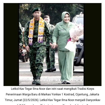
Letkol Kav Tegar Ilma Noor dan istri saat mengikuti Tradisi Korps
Penerimaan Warga Baru di Markas Yonkav 1 Kostrad, Cijantung, Jakarta
Timur, Jumat (22/5/2026). Letkol Kav Tegar Ilma Noor menjadi Danyonkav