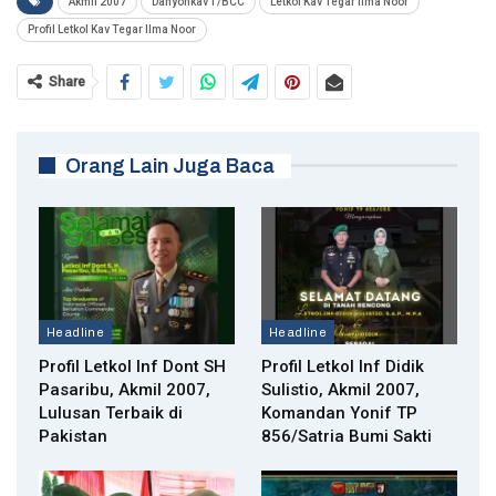
Akmil 2007
Danyonkav 1/BCC
Letkol Kav Tegar Ilma Noor
Profil Letkol Kav Tegar Ilma Noor
Share
Orang Lain Juga Baca
Headline
Headline
Profil Letkol Inf Dont SH
Profil Letkol Inf Didik
Pasaribu, Akmil 2007,
Sulistio, Akmil 2007,
Lulusan Terbaik di
Komandan Yonif TP
Pakistan
856/Satria Bumi Sakti