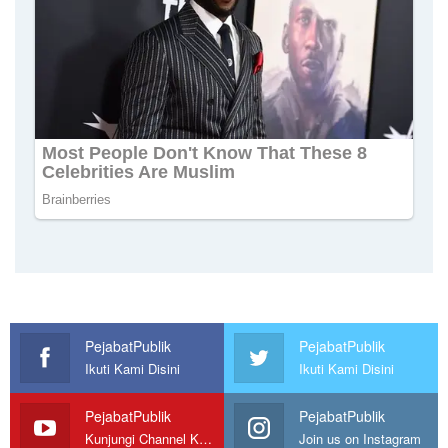
PejabatPublik
PejabatPublik
Ikuti Kami Disini
Ikuti Kami Disini
PejabatPublik
PejabatPublik
Kunjungi Channel Kami
Join us on Instagram