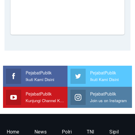
PejabatPublik
PejabatPublik
Ikuti Kami Disini
Ikuti Kami Disini
PejabatPublik
PejabatPublik
Kunjungi Channel Kami
Join us on Instagram
Home
News
Polri
TNI
Sipil