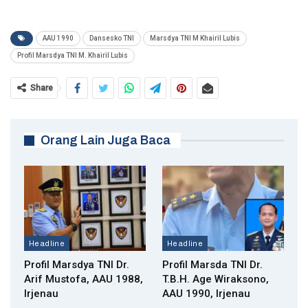
AAU 1990
Dansesko TNI
Marsdya TNI M Khairil Lubis
Profil Marsdya TNI M. Khairil Lubis
Share
Orang Lain Juga Baca
Headline
Headline
Profil Marsdya TNI Dr.
Profil Marsda TNI Dr.
Arif Mustofa, AAU 1988,
T.B.H. Age Wiraksono,
Irjenau
AAU 1990, Irjenau