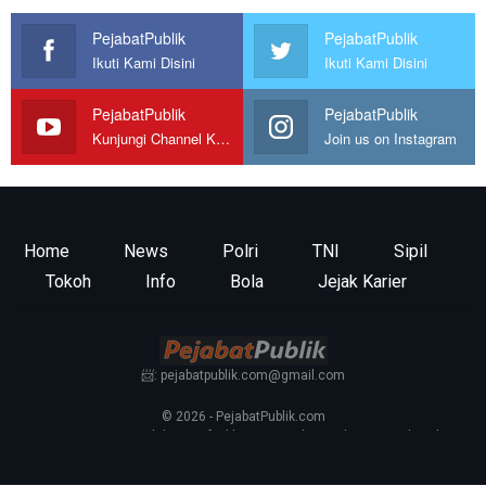
PejabatPublik
PejabatPublik
Ikuti Kami Disini
Ikuti Kami Disini
PejabatPublik
PejabatPublik
Kunjungi Channel Kami
Join us on Instagram
Home
News
Polri
TNI
Sipil
Tokoh
Info
Bola
Jejak Karier
📨: pejabatpublik.com@gmail.com
© 2026 - PejabatPublik.com
Tentang Kami
—
Redaksi
—
Info Iklan
—
Kontak
—
Pedoman Media Siber