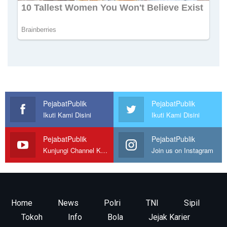
PejabatPublik
PejabatPublik
Ikuti Kami Disini
Ikuti Kami Disini
PejabatPublik
PejabatPublik
Kunjungi Channel Kami
Join us on Instagram
Home
News
Polri
TNI
Sipil
Tokoh
Info
Bola
Jejak Karier