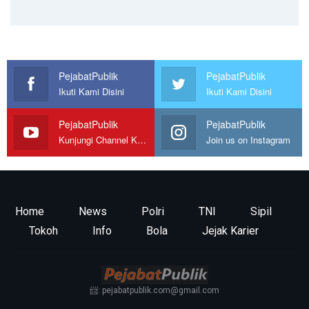
PejabatPublik
PejabatPublik
Ikuti Kami Disini
Ikuti Kami Disini
PejabatPublik
PejabatPublik
Kunjungi Channel Kami
Join us on Instagram
Home
News
Polri
TNI
Sipil
Tokoh
Info
Bola
Jejak Karier
📨: pejabatpublik.com@gmail.com