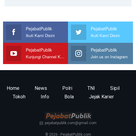
PejabatPublik
PejabatPublik
Ikuti Kami Disini
Ikuti Kami Disini
PejabatPublik
PejabatPublik
Kunjungi Channel Kami
Join us on Instagram
Home
News
Polri
TNI
Sipil
Tokoh
Info
Bola
Jejak Karier
📨: pejabatpublik.com@gmail.com
© 2026 - PejabatPublik.com