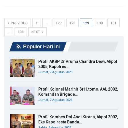
PREVIOUS
1
…
127
128
129
130
131
…
138
NEXT
Populer Hari Ini
Profil AKBP Dr Aruma Chandra Dewi, Akpol
2005, Kapolres…
Jumat, 7 Agustus 2026
Profil Kolonel Marinir Sri Utomo, AAL 2002,
Komandan Brigade…
Jumat, 7 Agustus 2026
Profil Kombes Pol Andi Kirana, Akpol 2002,
Eks Kapolresta Banda…
Sabtu, 8 Agustus 2026