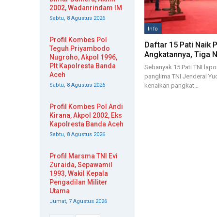
2002, Wadanrindam IM
Sabtu, 8 Agustus 2026
Info
Profil Kombes Pol
Daftar 15 Pati Naik 
Teguh Priyambodo
Angkatannya, Tiga 
Nugroho, Akpol 1996,
Plt Kapolresta Banda
Sebanyak 15 Pati TNI lap
Aceh
panglima TNI Jenderal Y
Sabtu, 8 Agustus 2026
kenaikan pangkat…
Profil Kombes Pol Andi
Kirana, Akpol 2002, Eks
Kapolresta Banda Aceh
Sabtu, 8 Agustus 2026
Profil Marsma TNI Evi
Zuraida, Sepawamil
1993, Wakil Kepala
Pengadilan Militer
Utama
Jumat, 7 Agustus 2026