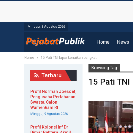
Minggu, 9 Agustus 2026
Home
News
Home
15 Pati TNI lapor kenaikan pangkat
Browsing Tag
Terbaru
15 Pati TNI
Profil Norman Joesoef,
Pengusaha Pertahanan
Swasta, Calon
Wamenham RI
Minggu, 9 Agustus 2026
Profil Kolonel Inf Dr
Dimar Bahtera, Akmil