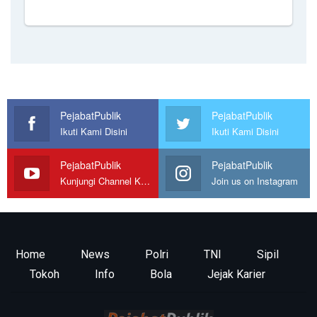
PejabatPublik
PejabatPublik
Ikuti Kami Disini
Ikuti Kami Disini
PejabatPublik
PejabatPublik
Kunjungi Channel Kami
Join us on Instagram
Home
News
Polri
TNI
Sipil
Tokoh
Info
Bola
Jejak Karier