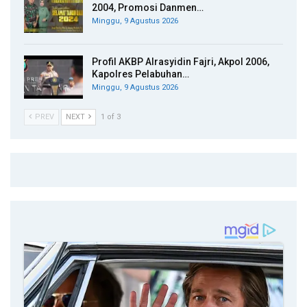
2004, Promosi Danmen…
Minggu, 9 Agustus 2026
Profil AKBP Alrasyidin Fajri, Akpol 2006,
Kapolres Pelabuhan…
Minggu, 9 Agustus 2026
PREV
NEXT
1 of 3