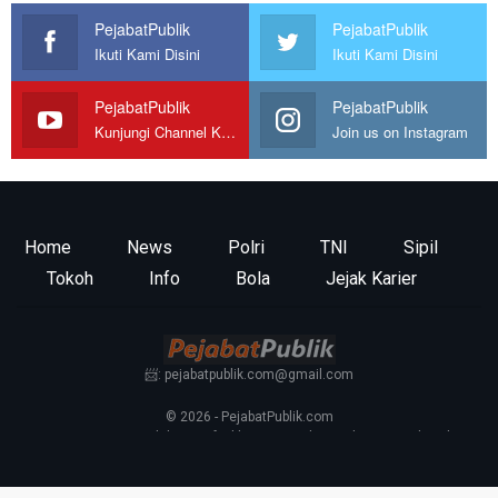
PejabatPublik
PejabatPublik
Ikuti Kami Disini
Ikuti Kami Disini
PejabatPublik
PejabatPublik
Kunjungi Channel Kami
Join us on Instagram
Home
News
Polri
TNI
Sipil
Tokoh
Info
Bola
Jejak Karier
📨: pejabatpublik.com@gmail.com
© 2026 - PejabatPublik.com
Tentang Kami
—
Redaksi
—
Info Iklan
—
Kontak
—
Pedoman Media Siber