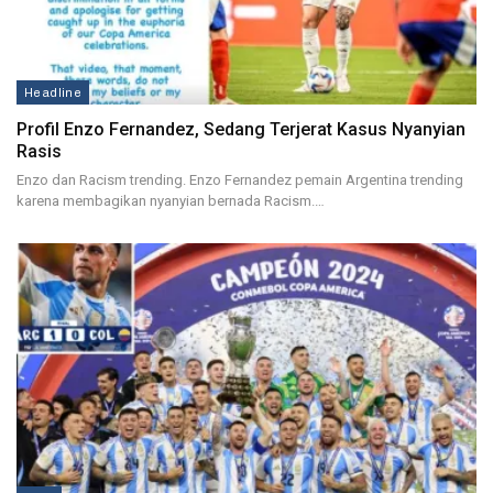
Headline
Profil Enzo Fernandez, Sedang Terjerat Kasus Nyanyian
Rasis
Enzo dan Racism trending. Enzo Fernandez pemain Argentina trending
karena membagikan nyanyian bernada Racism.…