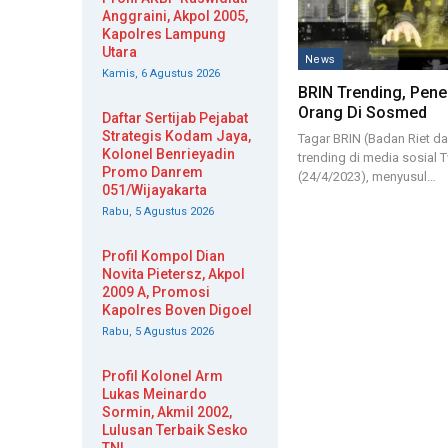
Anggraini, Akpol 2005,
Kapolres Lampung
Utara
News
Kamis, 6 Agustus 2026
BRIN Trending, Pene
Orang Di Sosmed
Daftar Sertijab Pejabat
Strategis Kodam Jaya,
Tagar BRIN (Badan Riet da
Kolonel Benrieyadin
trending di media sosial 
Promo Danrem
(24/4/2023), menyusul…
051/Wijayakarta
Rabu, 5 Agustus 2026
Profil Kompol Dian
Novita Pietersz, Akpol
2009 A, Promosi
Kapolres Boven Digoel
Rabu, 5 Agustus 2026
Profil Kolonel Arm
Lukas Meinardo
Sormin, Akmil 2002,
Lulusan Terbaik Sesko