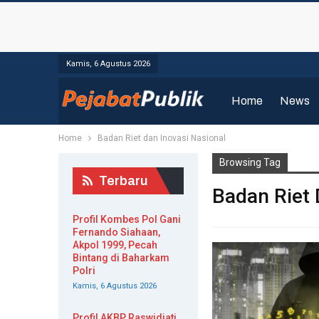
Kamis, 6 Agustus 2026
Home
News
Home
Badan Riet dan Inovasi Nasional
Browsing Tag
Terbaru
Badan Riet 
Profil Kombes Pol Gani
Fernando Siahaan,
Akpol 1999, Pecah
Bintang di Baharkam
Polri
Kamis, 6 Agustus 2026
Profil AKBP Raswidiati