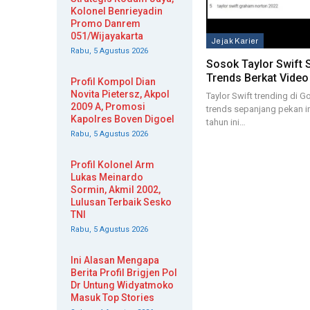
Kolonel Benrieyadin
Promo Danrem
051/Wijayakarta
Jejak Karier
Rabu, 5 Agustus 2026
Sosok Taylor Swift 
Trends Berkat Video
Profil Kompol Dian
Novita Pietersz, Akpol
Taylor Swift trending di 
2009 A, Promosi
trends sepanjang pekan in
Kapolres Boven Digoel
tahun ini…
Rabu, 5 Agustus 2026
Profil Kolonel Arm
Lukas Meinardo
Sormin, Akmil 2002,
Lulusan Terbaik Sesko
TNI
Rabu, 5 Agustus 2026
Ini Alasan Mengapa
Berita Profil Brigjen Pol
Dr Untung Widyatmoko
Masuk Top Stories