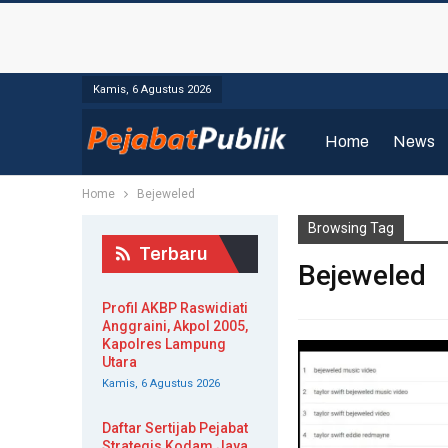
Kamis, 6 Agustus 2026
Home
News
Home
Bejeweled
Browsing Tag
Terbaru
Bejeweled
Profil AKBP Raswidiati
Anggraini, Akpol 2005,
Kapolres Lampung
Utara
Kamis, 6 Agustus 2026
Daftar Sertijab Pejabat
Strategis Kodam Jaya,