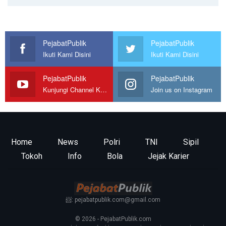
PejabatPublik
PejabatPublik
Ikuti Kami Disini
Ikuti Kami Disini
PejabatPublik
PejabatPublik
Kunjungi Channel Kami
Join us on Instagram
Home
News
Polri
TNI
Sipil
Tokoh
Info
Bola
Jejak Karier
📨: pejabatpublik.com@gmail.com
© 2026 - PejabatPublik.com