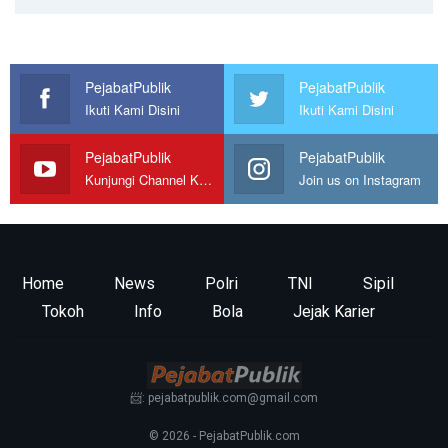
PejabatPublik
PejabatPublik
Ikuti Kami Disini
Ikuti Kami Disini
PejabatPublik
PejabatPublik
Kunjungi Channel Kami
Join us on Instagram
Home
News
Polri
TNI
Sipil
Tokoh
Info
Bola
Jejak Karier
📨: pejabatpublik.com@gmail.com
© 2026 - PejabatPublik.com