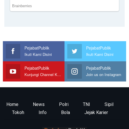
PejabatPublik
PejabatPublik
Ikuti Kami Disini
Ikuti Kami Disini
PejabatPublik
PejabatPublik
Kunjungi Channel Kami
Join us on Instagram
Home
News
Polri
TNI
Sipil
Tokoh
Info
Bola
Jejak Karier