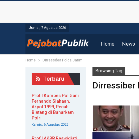
Jumat, 7 Agustus 2026
Home
News
Home
Dirressiber Polda Jatim
Browsing Tag
Terbaru
Dirressiber
Profil Kombes Pol Gani
Fernando Siahaan,
Akpol 1999, Pecah
Bintang di Baharkam
Polri
Kamis, 6 Agustus 2026
Profil AKBP Raswidiati