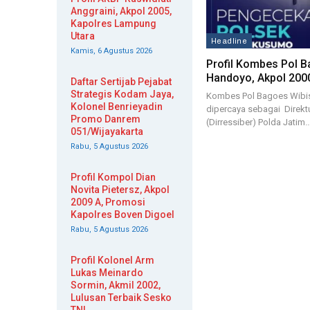
Anggraini, Akpol 2005,
Kapolres Lampung
Utara
Headline
Kamis, 6 Agustus 2026
Profil Kombes Pol 
Handoyo, Akpol 2000
Daftar Sertijab Pejabat
Strategis Kodam Jaya,
Kombes Pol Bagoes Wib
Kolonel Benrieyadin
dipercaya sebagai Direkt
Promo Danrem
(Dirressiber) Polda Jatim.
051/Wijayakarta
Rabu, 5 Agustus 2026
Profil Kompol Dian
Novita Pietersz, Akpol
2009 A, Promosi
Kapolres Boven Digoel
Rabu, 5 Agustus 2026
Profil Kolonel Arm
Lukas Meinardo
Sormin, Akmil 2002,
Lulusan Terbaik Sesko