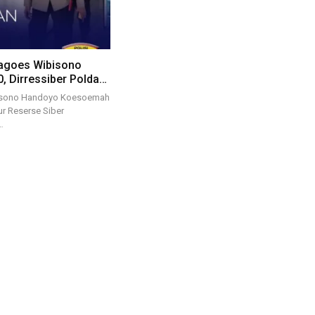
Bagoes Wibisono
, Dirressiber Polda…
isono Handoyo Koesoemah
ur Reserse Siber
…