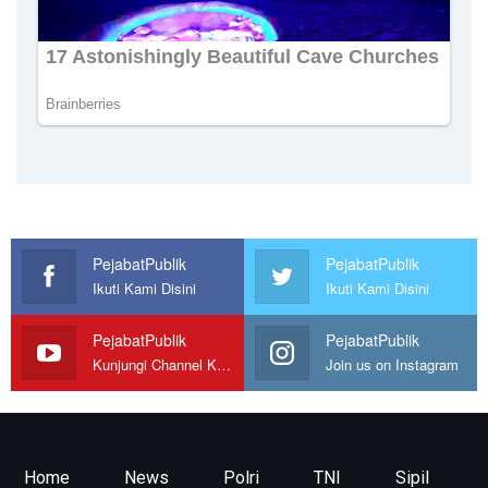
PejabatPublik
PejabatPublik
Ikuti Kami Disini
Ikuti Kami Disini
PejabatPublik
PejabatPublik
Kunjungi Channel Kami
Join us on Instagram
Home
News
Polri
TNI
Sipil