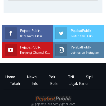
PejabatPublik
PejabatPublik
Ikuti Kami Disini
Ikuti Kami Disini
PejabatPublik
PejabatPublik
Kunjungi Channel Kami
Join us on Instagram
Home
News
Polri
TNI
Sipil
Tokoh
Info
Bola
Jejak Karier
📨: pejabatpublik.com@gmail.com