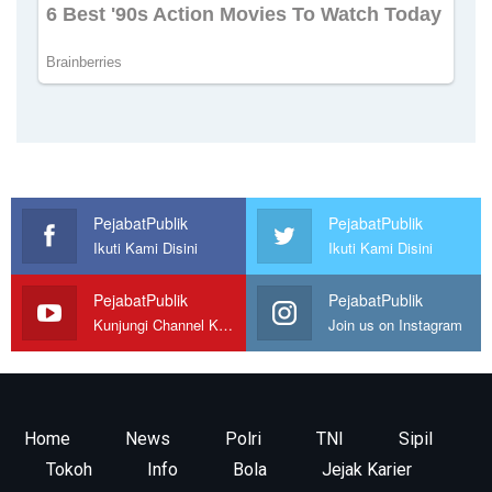
PejabatPublik
PejabatPublik
Ikuti Kami Disini
Ikuti Kami Disini
PejabatPublik
PejabatPublik
Kunjungi Channel Kami
Join us on Instagram
Home
News
Polri
TNI
Sipil
Tokoh
Info
Bola
Jejak Karier