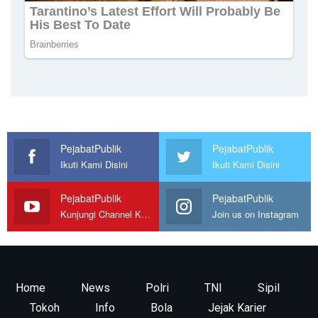
PejabatPublik
PejabatPublik
Ikuti Kami Disini
Ikuti Kami Disini
PejabatPublik
PejabatPublik
Kunjungi Channel Kami
Join us on Instagram
Home
News
Polri
TNI
Sipil
Tokoh
Info
Bola
Jejak Karier