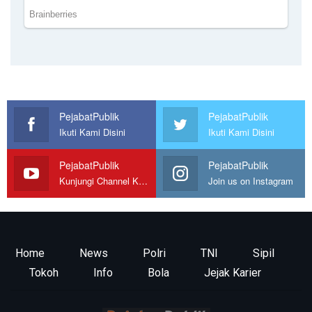
PejabatPublik
PejabatPublik
Ikuti Kami Disini
Ikuti Kami Disini
PejabatPublik
PejabatPublik
Kunjungi Channel Kami
Join us on Instagram
Home
News
Polri
TNI
Sipil
Tokoh
Info
Bola
Jejak Karier